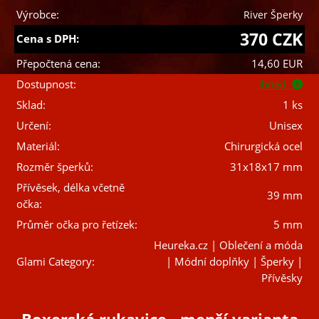
Výrobce:
River Šperky
370 CZK
Cena s DPH:
Přepočtená cena:
14,60 EUR
Dostupnost:
ihned
Sklad:
1 ks
Určení:
Unisex
Materiál:
Chirurgická ocel
Rozměr šperků:
31x18x17 mm
Přívěsek, délka včetně
39 mm
očka:
Průměr očka pro řetízek:
5 mm
Heureka.cz | Oblečení a móda
Glami Category:
| Módní doplňky | Šperky |
Přívěsky