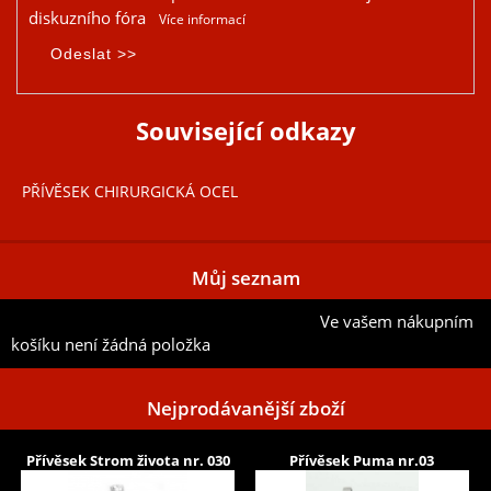
diskuzního fóra
Více informací
Související odkazy
PŘÍVĚSEK CHIRURGICKÁ OCEL
Můj seznam
Ve vašem nákupním
Přidat aktuální položku do mého seznamu
košíku není žádná položka
Nejprodávanější zboží
Přívěsek Strom života nr. 030
Přívěsek Puma nr.03