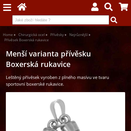
Home
Chirurgická ocel
Přívěsky
Nejrůznější
Přívěsek Boxerská rukavice
Menší varianta přívěsku
Boxerská rukavice
Leštěný přívěsek vyroben z plného masívu ve tvaru
sportovní boxerské rukavice.