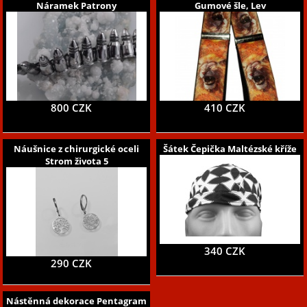
Náramek Patrony
Gumové šle, Lev
800 CZK
410 CZK
Náušnice z chirurgické oceli
Šátek Čepička Maltézské kříže
Strom života 5
340 CZK
290 CZK
Nástěnná dekorace Pentagram