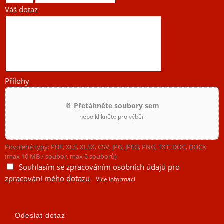
Váš dotaz
Přílohy
📎 Přetáhněte soubory sem
nebo klikněte pro výběr
Povolené typy: PDF, XLS, XLSX, CSV, JPG, JPEG, PNG, TXT, DOC, DOCX
(max 10 MB / soubor, max 5 souborů)
Souhlasím se zpracováním osobních údajů pro
zpracování mého dotazu
Více informací