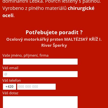
dominantní Lebka. Povrch leštěný s patinou.
Vyrobeno z plného materiálů
chirurgické
oceli
.
Potřebujete poradit ?
Ocelový motorkářký prsten MALTÉZSKÝ KŘÍŽ I.
River Šperky
Vaše jméno, příjmení, firma
Váš email
Váš telefon
Váš dotaz