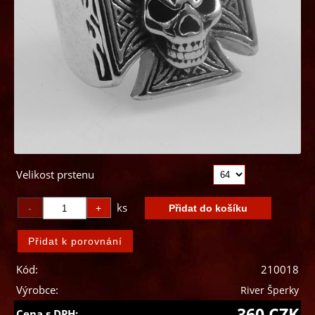
Velikost prstenu
ks
Kód:
210018
Výrobce:
River Šperky
360 CZK
Cena s DPH: