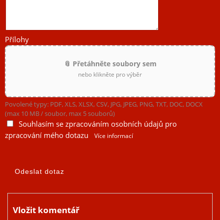
Přílohy
📎 Přetáhněte soubory sem
nebo klikněte pro výběr
Povolené typy: PDF, XLS, XLSX, CSV, JPG, JPEG, PNG, TXT, DOC, DOCX
(max 10 MB / soubor, max 5 souborů)
Souhlasím se zpracováním osobních údajů pro
zpracování mého dotazu
Více informací
Vložit komentář