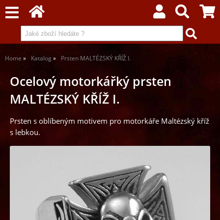
Home
Katalog
Prsten MALTÉZSKÝ KŘÍŽ I.
Ocelový motorkářký prsten
MALTÉZSKÝ KŘÍŽ I.
Prsten s oblíbeným motivem pro motorkáře Maltézský kříž
s lebkou.