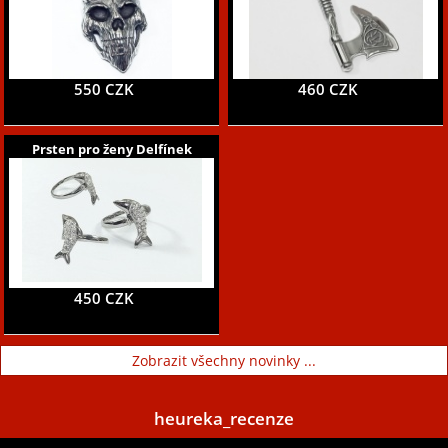
550 CZK
460 CZK
Prsten pro ženy Delfínek
450 CZK
Zobrazit všechny novinky ...
heureka_recenze