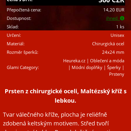
Přepočtená cena:
14,20 EUR
Dostupnost:
ihned
Sklad:
1 ks
Určení:
Unisex
Materiál:
Chirurgická ocel
Rozměr šperků:
24x24 mm
Heureka.cz | Oblečení a móda
Glami Category:
| Módní doplňky | Šperky |
Prsteny
Prsten z chirurgické oceli, Maltézský kříž s
lebkou.
Tvar válečného kříže, plocha je reliéfně
zdobená keltským motivem. Střed tvoří