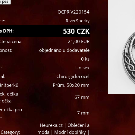
OCPRIV220154
ce:
RiverSperky
530 CZK
s DPH:
čtená cena:
21,00 EUR
pnost:
objednáno u dodavatele
0 ks
:
Unisex
ál:
Chirurgická ocel
r šperků:
Prům. 50x20 mm
ek, délka
67 mm
 očka:
r očka pro
7 mm
k:
Heureka.cz | Oblečení a
 Category:
móda | Módní doplňky |