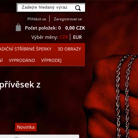
Přihlásit se
Zaregistrovat se
Počet položek: 0
0,00 CZK
CZK
EUR
DIČNÍ STŘÍBRNÉ ŠPERKY
3D OBRAZY
NÍ
VYPRODÁNO
VÝPRODEJ
řívěsek z