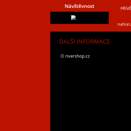
Návštěvnost
PŘÍV
nahor
DALŠÍ INFORMACE
O rivershop.cz