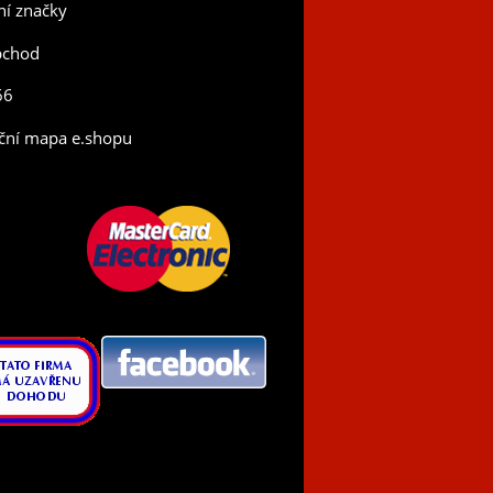
í značky
bchod
66
ční mapa e.shopu