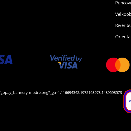
Puncovn
Velkoo
River 6
Orienta