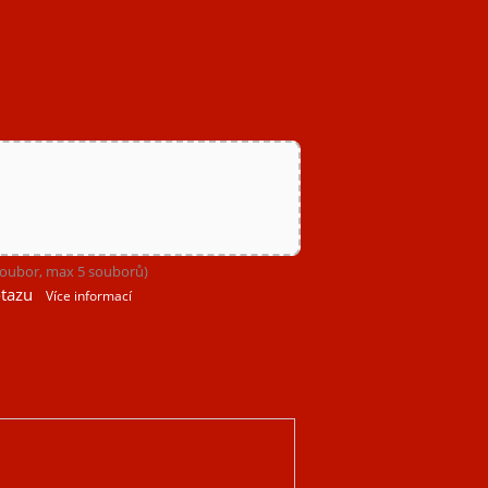
 soubor, max 5 souborů)
tazu
Více informací