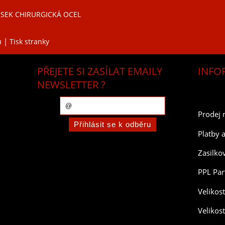
ĚSEK CHIRURGICKÁ OCEL
|
u
Tisk stranky
PŘEJETE SI ZASÍLAT EMAILY
INFO
NEWSLETTER ?
Prodej 
Platby 
Zasilko
PPL Par
Velikos
Velikos