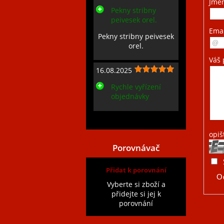
Jmé
Pekny stribny
peivesek orel.
Ema
Pekny stribny peivesek
orel.
Váš 
16.08.2025
Rychle vyřízení
objednávky
Zobrazit všechny recenze
opiš
Porovnávač
Přidat k porovnání
Vyberte si zboží a
přidejte si jej k
porovnání