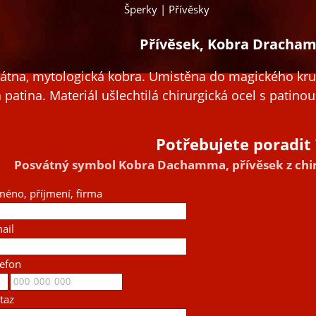
Šperky | Přívěsky
Přívěsek, Kobra Dracha
átna, mytologická kobra. Umistěna do magického kr
a patina. Materiál ušlechtilá chirurgická ocel s patinou
Potřebujete poradit 
Posvátný symbol Kobra Dachamma, přívěsek z chir
méno, příjmení, firma
ail
lefon
taz