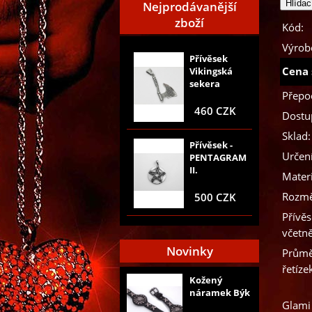
Nejprodávanější
zboží
Kód:
Výrob
Přívěsek
Cena 
Vikingská
sekera
Přepo
460 CZK
Dostu
Sklad:
Přívěsek -
Určení
PENTAGRAM
II.
Materi
Rozmě
500 CZK
Přívěs
včetně
Novinky
Průmě
řetíze
Kožený
náramek Býk
Glami