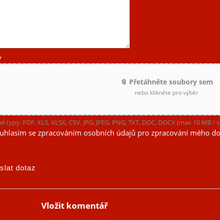
y
📎 Přetáhněte soubory sem
nebo klikněte pro výběr
é typy: PDF, XLS, XLSX, CSV, JPG, JPEG, PNG, TXT, DOC, DOCX (max 10 MB /
uhlasím se zpracováním osobních údajů pro zpracování mého do
Vložit komentář