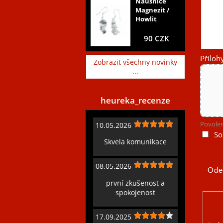
Náušnice
Magnezit /
Howlit
90 CZK
Příloh
Zobrazit všechny novinky
...
heureka_recenze
Povolen
10.05.2026
So
Skvela komunikace
08.05.2026
první zkušenost a
spokojenost
17.09.2025