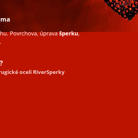
mma
uhu. Povrchova, úprava
šperku
,
.
?
ugické oceli RiverSperky