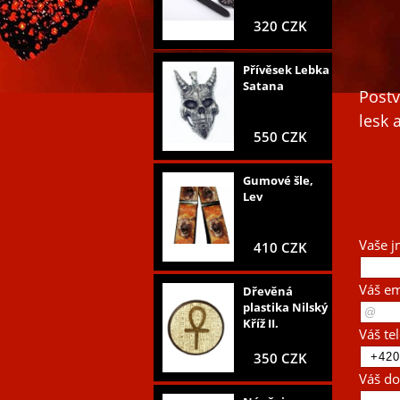
320 CZK
Přívěsek Lebka
Satana
Postv
lesk 
550 CZK
Gumové šle,
Lev
Vaše j
410 CZK
Váš em
Dřevěná
plastika Nilský
Kříž II.
Váš te
350 CZK
Váš do