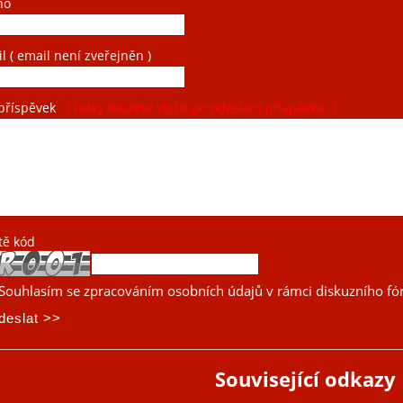
no
il
( email není zveřejněn )
příspěvek
( Fotky můžete vložit po odeslání příspěvku. )
tě kód
Souhlasím se zpracováním osobních údajů v rámci diskuzního fó
Související odkazy