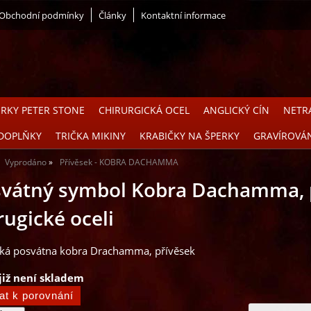
Obchodní podmínky
Články
Kontaktní informace
ERKY PETER STONE
CHIRURGICKÁ OCEL
ANGLICKÝ CÍN
NETRA
DOPLŇKY
TRIČKA MIKINY
KRABIČKY NA ŠPERKY
GRAVÍROVÁ
Vyprodáno
Přívěsek - KOBRA DACHAMMA
vátný symbol Kobra Dachamma, p
rugické oceli
ká posvátna kobra Drachamma, přívěsek
již není skladem