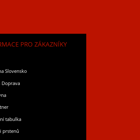
RMACE PRO ZÁKAZNÍKY
na Slovensko
a Doprava
vna
tner
tní tabulka
ti prstenů