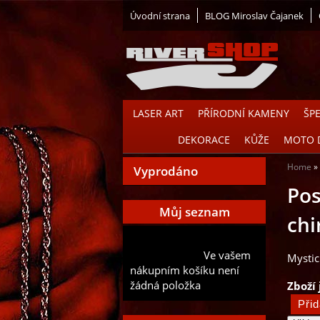
Úvodní strana
BLOG Miroslav Čajanek
LASER ART
PŘÍRODNÍ KAMENY
ŠP
DEKORACE
KŮŽE
MOTO 
Home
Vyprodáno
Pos
Můj seznam
chi
Přidat aktuální položku do
Ve vašem
mého seznamu
Mystic
nákupním košíku není
žádná položka
Zboží 