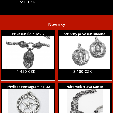
550 CZK
Novinky
Přívěsek Ódinuv Vlk
Stříbrný přívěsek Buddha
1 450 CZK
3 100 CZK
Přívěsek Pentagram no. 32
Náramek Hlava Kance