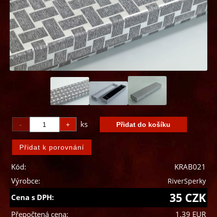
ks
Kód:
KRAB021
Výrobce:
RiverSperky
35 CZK
Cena s DPH:
Přepočtená cena:
1,39 EUR