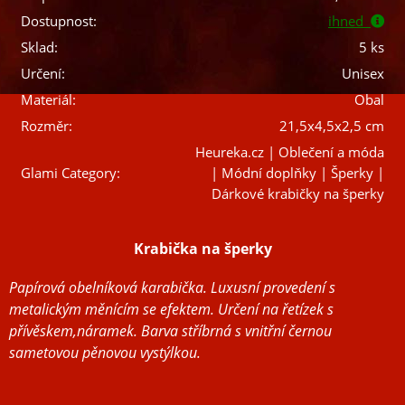
Dostupnost:
ihned
Sklad:
5 ks
Určení:
Unisex
Materiál:
Obal
Rozměr:
21,5x4,5x2,5 cm
Heureka.cz | Oblečení a móda
Glami Category:
| Módní doplňky | Šperky |
Dárkové krabičky na šperky
Krabička na šperky
Papírová obelníková karabička. Luxusní provedení s
metalickým měnícím se efektem. Určení na řetízek s
přívěskem,náramek. Barva stříbrná s vnitřní černou
sametovou pěnovou vystýlkou.