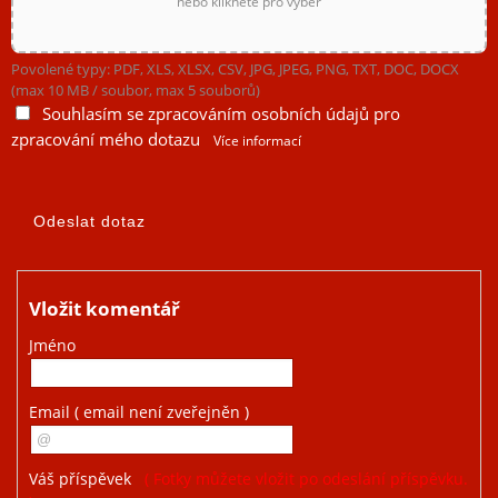
nebo klikněte pro výběr
Povolené typy: PDF, XLS, XLSX, CSV, JPG, JPEG, PNG, TXT, DOC, DOCX
(max 10 MB / soubor, max 5 souborů)
Souhlasím se zpracováním osobních údajů pro
zpracování mého dotazu
Více informací
Vložit komentář
Jméno
Email
( email není zveřejněn )
Váš příspěvek
( Fotky můžete vložit po odeslání příspěvku.