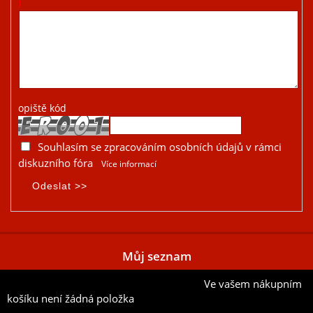
)
opiště kód
Souhlasím se zpracováním osobních údajů v rámci
diskuzního fóra
Více informací
Můj seznam
Ve vašem nákupním
Přidat aktuální položku do mého seznamu
košíku není žádná položka