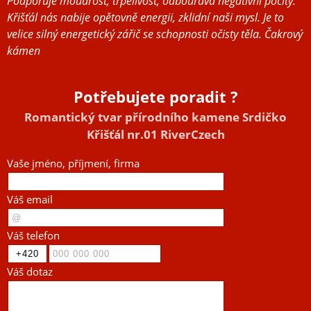
Podporuje moudrost, trpělivost, odbouráva negativní pocity.
Křišťál nás nabije opětovně energii, zklidní naši mysl. Je to
velice silný energetický zářič se schopnosti očisty těla. Čakrový
kámen
Potřebujete poradit ?
Romantický tvar přírodního kamene Srdičko
Křišťál nr.01 RiverCzech
Vaše jméno, příjmení, firma
Váš email
Váš telefon
Váš dotaz