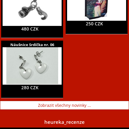
250 CZK
480 CZK
Náušnice Srdíčka nr. 06
280 CZK
Zobrazit všechny novinky ...
heureka_recenze