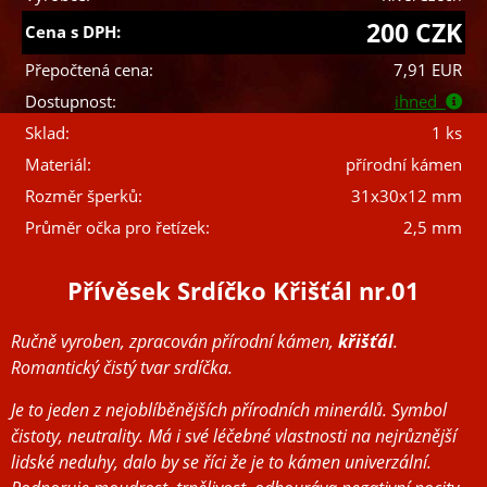
200 CZK
Cena s DPH:
Přepočtená cena:
7,91 EUR
Dostupnost:
ihned
Sklad:
1 ks
Materiál:
přírodní kámen
Rozměr šperků:
31x30x12 mm
Průměr očka pro řetízek:
2,5 mm
Přívěsek Srdíčko Křišťál nr.01
Ručně vyroben, zpracován přírodní kámen,
křišťál
.
Romantický čistý tvar srdíčka.
Je to jeden z nejoblíběnějších přírodních minerálů. Symbol
čistoty, neutrality. Má i své léčebné vlastnosti na nejrůznější
lidské neduhy, dalo by se říci že je to kámen univerzální.