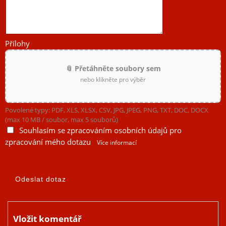
Přílohy
📎 Přetáhněte soubory sem
nebo klikněte pro výběr
Povolené typy: PDF, XLS, XLSX, CSV, JPG, JPEG, PNG, TXT, DOC, DOCX
(max 10 MB / soubor, max 5 souborů)
Souhlasím se zpracováním osobních údajů pro
zpracování mého dotazu
Více informací
Vložit komentář