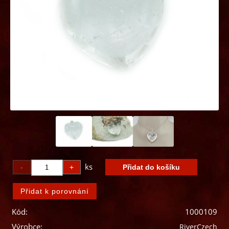
ks
Kód:
1000109
Výrobce:
RiverCzech