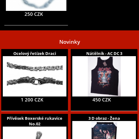
250 CZK
Novinky
Ocelový řetízek Draci
Nátělník - AC DC 3
1 200 CZK
450 CZK
Přívěsek Boxerské rukavice
3 D obraz - Žena
No.02