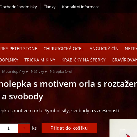
Obchodní podmínky
Články
Kontaktní informace
ERKY PETER STONE
CHIRURGICKÁ OCEL
ANGLICKÝ CÍN
NETRA
DOPLŇKY
TRIČKA MIKINY
KRABIČKY NA ŠPERKY
GRAVÍROVÁ
Moto doplňky
Nášivky
Nálepka Orel
olepka s motivem orla s roztažen
y a svobody
pka s motivem orla. Symbol síly, svobody a vznešenosti
ks