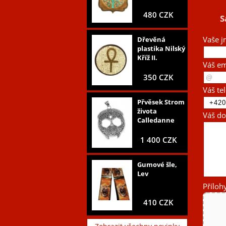
480 CZK
S
Vaše j
Dřevěná
plastika Nilský
Kříž II.
Váš em
350 CZK
Váš te
Přvěsek Strom
života
Váš do
Calledanne
1 400 CZK
Gumové šle,
Lev
Příloh
410 CZK