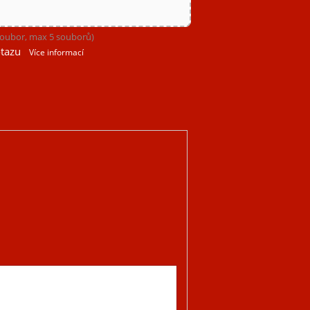
 soubor, max 5 souborů)
tazu
Více informací