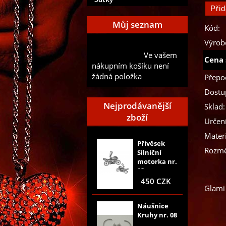
Můj seznam
Kód:
Výrob
Přidat aktuální položku do
Ve vašem
mého seznamu
Cena 
nákupním košíku není
žádná položka
Přepo
Dostu
Nejprodávanější
Sklad:
zboží
Určení
Materi
Přívěsek
Rozmě
Silniční
motorka nr.
03
450 CZK
Glami
Náušnice
Kruhy nr. 08