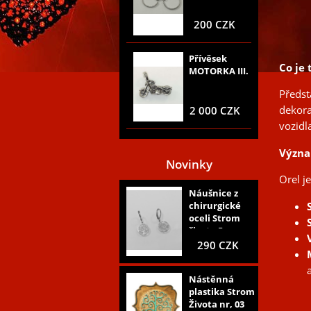
200 CZK
Přívěsek
Co je
MOTORKA III.
Předst
dekora
2 000 CZK
vozidl
Význa
Novinky
Orel j
Náušnice z
chirurgické
oceli Strom
života 5
290 CZK
Nástěnná
plastika Strom
Života nr, 03