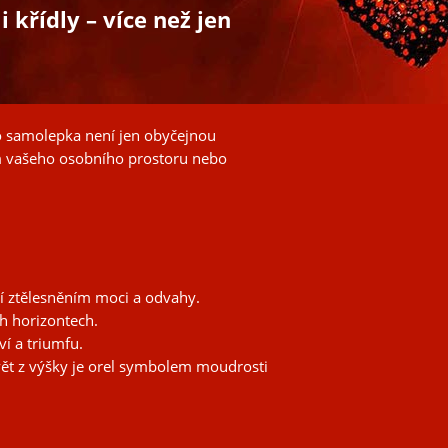
křídly – více než jen
ato samolepka není jen obyčejnou
m vašeho osobního prostoru nebo
iní ztělesněním moci a odvahy.
h horizontech.
í a triumfu.
ět z výšky je orel symbolem moudrosti