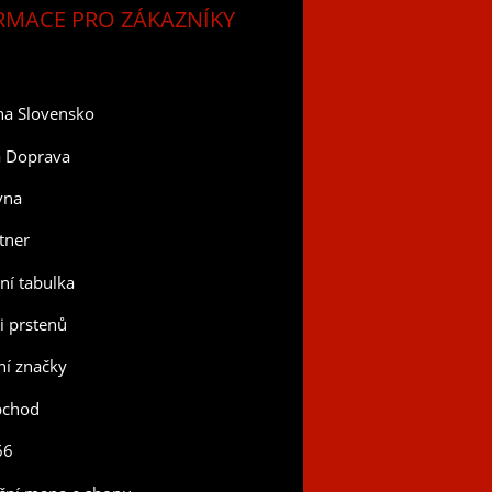
RMACE PRO ZÁKAZNÍKY
na Slovensko
a Doprava
vna
tner
tní tabulka
ti prstenů
í značky
bchod
66