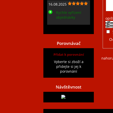
16.08.2025
Rychle vyřízení
objednávky
opiš
Zobrazit všechny recenze
Porovnávač
Přidat k porovnání
nahor
Vyberte si zboží a
přidejte si jej k
porovnání
Návštěvnost