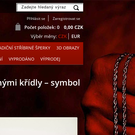
Přihlásit se
Zaregistrovat se
Počet položek: 0
0,00 CZK
CZK
EUR
DIČNÍ STŘÍBRNÉ ŠPERKY
3D OBRAZY
NÍ
VYPRODÁNO
VÝPRODEJ
ými křídly – symbol