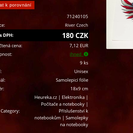
71240105
ce:
River Czech
180 CZK
s DPH:
čtená cena:
7,12 EUR
pnost:
ihned
9 ks
:
Unisex
ál:
Samolepicí fólie
r:
18x9 cm
Heureka.cz | Elektronika |
Počítače a notebooky |
 Category:
Příslušenství k
notebookům | Samolepky
na notebooky