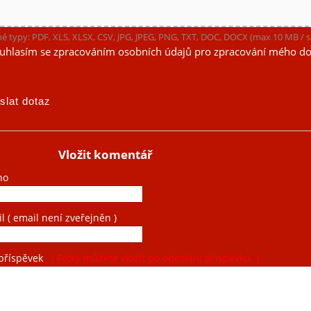
é typy: PDF, XLS, XLSX, CSV, JPG, JPEG, PNG, TXT, DOC, DOCX (max 10 MB /
uhlasím se zpracováním osobních údajů pro zpracování mého do
Vložit komentář
no
il
( email není zveřejněn )
příspěvek
( Fotky můžete vložit po odeslání příspěvku. )