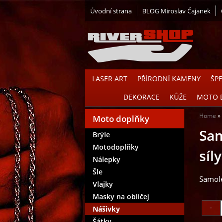
Úvodní strana
BLOG Miroslav Čajanek
LASER ART
PŘÍRODNÍ KAMENY
ŠP
DEKORACE
KŮŽE
MOTO 
Home
Moto doplňky
Sam
Brýle
Motodoplňky
síl
Nálepky
Šle
Samole
Vlajky
Masky na obličej
Nášivky
Šátky