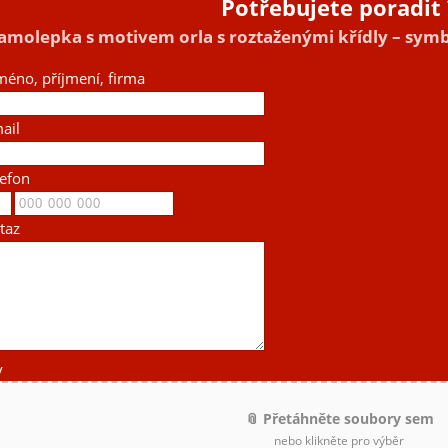
Potřebujete poradit 
amolepka s motivem orla s roztaženými křídly – symbo
méno, příjmení, firma
ail
lefon
taz
y
📎 Přetáhněte soubory sem
nebo klikněte pro výběr