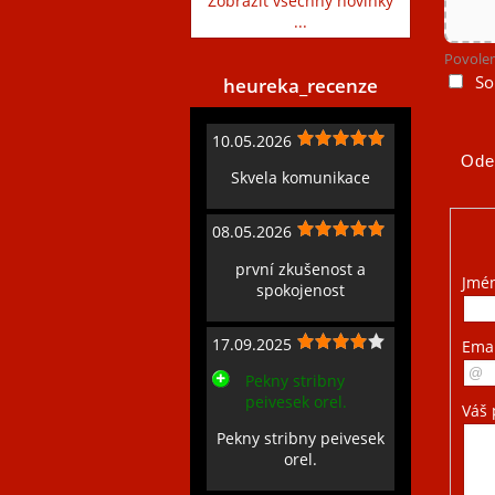
Zobrazit všechny novinky
...
Povolen
So
heureka_recenze
10.05.2026
Skvela komunikace
08.05.2026
první zkušenost a
Jmé
spokojenost
17.09.2025
Ema
Pekny stribny
peivesek orel.
Váš 
Pekny stribny peivesek
orel.