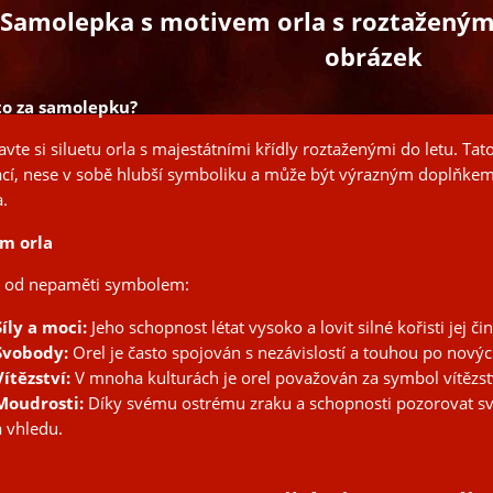
Samolepka s motivem orla s roztaženými 
obrázek
 to za samolepku?
avte si siluetu orla s majestátními křídly roztaženými do letu. T
cí, nese v sobě hlubší symboliku a může být výrazným doplňke
a.
m orla
e od nepaměti symbolem:
Síly a moci:
Jeho schopnost létat vysoko a lovit silné kořisti jej č
Svobody:
Orel je často spojován s nezávislostí a touhou po novýc
Vítězství:
V mnoha kulturách je orel považován za symbol vítězstv
Moudrosti:
Díky svému ostrému zraku a schopnosti pozorovat sv
a vhledu.