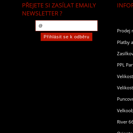
PŘEJETE SI ZASÍLAT EMAILY
INFO
NEWSLETTER ?
Prodej 
Platby 
Zasilko
PPL Par
Velikos
Velikos
Puncovn
Velkoo
River 6