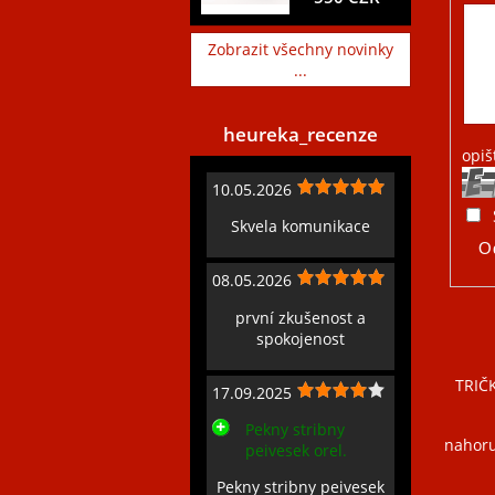
Zobrazit všechny novinky
...
heureka_recenze
opiš
10.05.2026
Skvela komunikace
08.05.2026
první zkušenost a
spokojenost
TRIČ
17.09.2025
Pekny stribny
nahor
peivesek orel.
Pekny stribny peivesek