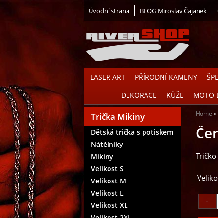
Úvodní strana
BLOG Miroslav Čajanek
LASER ART
PŘÍRODNÍ KAMENY
ŠP
DEKORACE
KŮŽE
MOTO 
Home
Trička Mikiny
Čer
Dětská trička s potiskem
Nátělníky
Tričko
Mikiny
Velikost S
Veliko
Velikost M
Velikost L
Velikost XL
Velikost 2XL