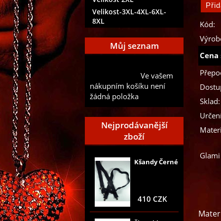
Velikost-3XL-4XL-6XL-
8XL
Kód:
Výrob
Můj seznam
Cena 
Přidat aktuální položku do
Přepo
Ve vašem
mého seznamu
nákupním košíku není
Dostu
žádná položka
Sklad:
Určení
Nejprodávanější
Materi
zboží
Glami
Kšandy Černé
410 CZK
Materi