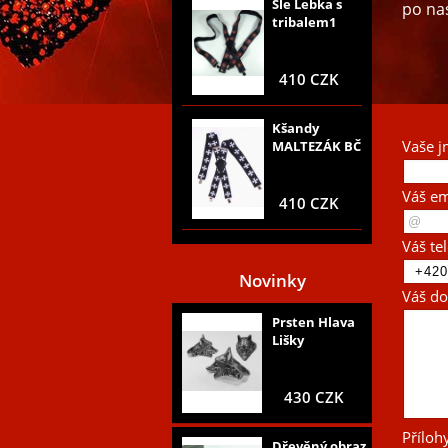
Šle Lebka s
po nas
tribalem1
410 CZK
Kšandy
Vaše j
MALTEZÁK BČ
Váš em
410 CZK
Váš te
Novinky
Váš do
Prsten Hlava
Lišky
430 CZK
Příloh
Dřevěný obraz