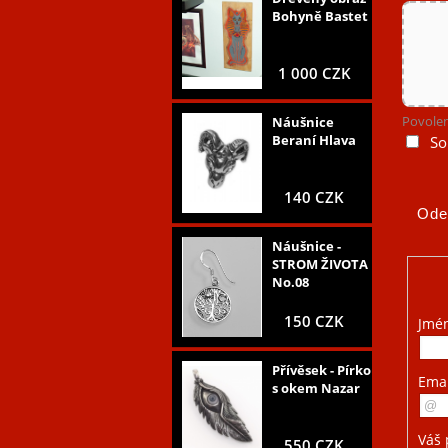
Bohyně Bastet
1 000 CZK
Povolen
Náušnice
Beraní Hlava
So
140 CZK
Náušnice -
STROM ŽIVOTA
No.08
150 CZK
Jmé
Přívěsek - Pírko
Ema
s okem Nazar
Váš 
550 CZK