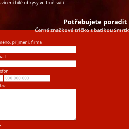
vícení bílé obrysy ve tmě svítí.
Potřebujete poradit 
Černé značkové tričko s batikou Smrt
méno, příjmení, firma
ail
lefon
taz
y