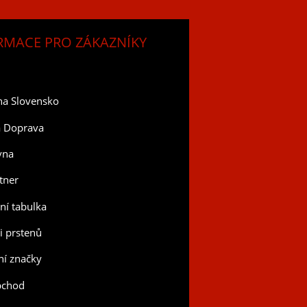
RMACE PRO ZÁKAZNÍKY
na Slovensko
a Doprava
vna
tner
tní tabulka
ti prstenů
í značky
bchod