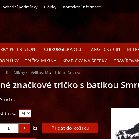
Obchodní podmínky
Články
Kontaktní informace
ERKY PETER STONE
CHIRURGICKÁ OCEL
ANGLICKÝ CÍN
NETRA
DOPLŇKY
TRIČKA MIKINY
KRABIČKY NA ŠPERKY
GRAVÍROVÁ
Trička Mikiny
Velikost M
Tričko - Smrtka
né značkové tričko s batikou Smr
 Smrtka
st trička
ks