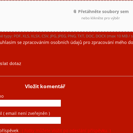
📎 Přetáhněte soubory sem
nebo klikněte pro výběr
é typy: PDF, XLS, XLSX, CSV, JPG, JPEG, PNG, TXT, DOC, DOCX (max 10 MB /
uhlasím se zpracováním osobních údajů pro zpracování mého do
Vložit komentář
no
il
( email není zveřejněn )
příspěvek
( Fotky můžete vložit po odeslání příspěvku. )