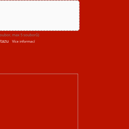
 soubor, max 5 souborů)
tazu
Více informací