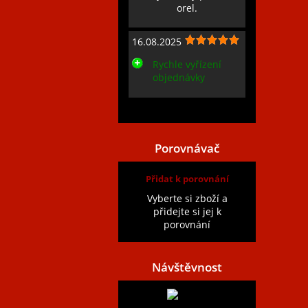
orel.
16.08.2025
Rychle vyřízení
objednávky
Zobrazit všechny recenze
Porovnávač
Přidat k porovnání
Vyberte si zboží a
přidejte si jej k
porovnání
Návštěvnost