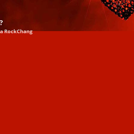
?
ka RockChang