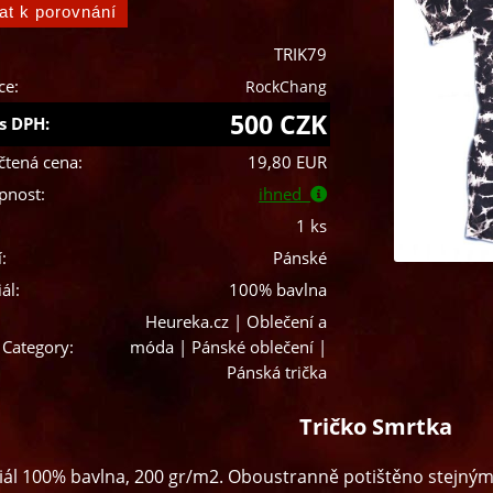
TRIK79
ce:
RockChang
500 CZK
s DPH:
čtená cena:
19,80 EUR
pnost:
ihned
1 ks
:
Pánské
ál:
100% bavlna
Heureka.cz | Oblečení a
 Category:
móda | Pánské oblečení |
Pánská trička
Tričko Smrtka
ál 100% bavlna, 200 gr/m2. Oboustranně potištěno stejným mo