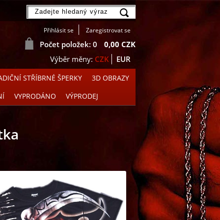
Přihlásit se
Zaregistrovat se
Počet položek: 0
0,00 CZK
CZK
EUR
DIČNÍ STŘÍBRNÉ ŠPERKY
3D OBRAZY
NÍ
VYPRODÁNO
VÝPRODEJ
tka