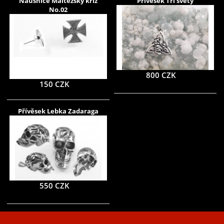
Náušnice Maltézský kříž
Přívěsek Tři světy
No.02
800 CZK
150 CZK
Přívěsek Lebka Zadaraga
550 CZK