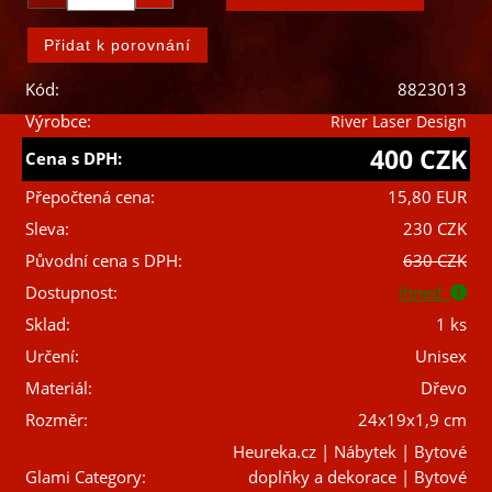
Kód:
8823013
Výrobce:
River Laser Design
400 CZK
Cena s DPH:
Přepočtená cena:
15,80 EUR
Sleva:
230 CZK
Původní cena s DPH:
630 CZK
Dostupnost:
ihned
Sklad:
1 ks
Určení:
Unisex
Materiál:
Dřevo
Rozměr:
24x19x1,9 cm
Heureka.cz | Nábytek | Bytové
Glami Category:
doplňky a dekorace | Bytové