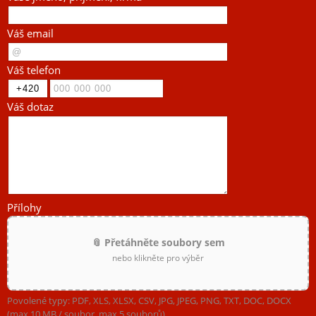
Váš email
Váš telefon
Váš dotaz
Přílohy
📎 Přetáhněte soubory sem
nebo klikněte pro výběr
Povolené typy: PDF, XLS, XLSX, CSV, JPG, JPEG, PNG, TXT, DOC, DOCX
(max 10 MB / soubor, max 5 souborů)