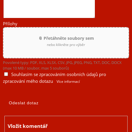
Přílohy
📎 Přetáhněte soubory sem
nebo klikněte pro výběr
Povolené typy: PDF, XLS, XLSX, CSV, JPG, JPEG, PNG, TXT, DOC, DOCX
(max 10 MB / soubor, max 5 souborů)
Souhlasím se zpracováním osobních údajů pro
zpracování mého dotazu
Více informací
Vložit komentář