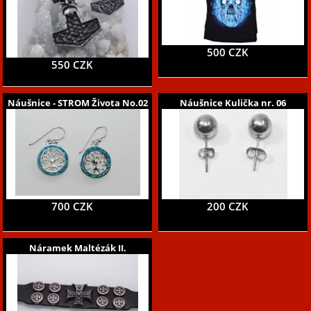
500 CZK
550 CZK
Náušnice - STROM Života No.02
Náušnice Kulička nr. 06
700 CZK
200 CZK
Náramek Maltézák II.