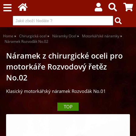
Home
Chirurgická ocel
Náramky Ocel
Motorkářské náramky
Náramek Rozvoďák No.02
Náramek z chirurgické oceli pro
motorkáře Rozvodový řetěz
No.02
Klasický motorkářský náramek Rozvoďák No.01