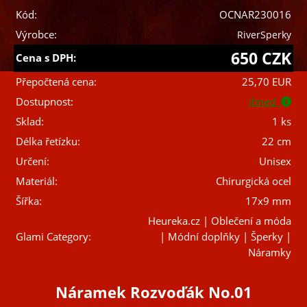
Kód:
OCNAR230016
Výrobce:
RiverSperky
650 CZK
Cena s DPH:
Přepočtená cena:
25,70 EUR
Dostupnost:
ihned
Sklad:
1 ks
Délka řetízku:
22 cm
Určení:
Unisex
Materiál:
Chirurgická ocel
Šířka:
17x9 mm
Heureka.cz | Oblečení a móda
Glami Category:
| Módní doplňky | Šperky |
Náramky
Náramek Rozvoďák No.01