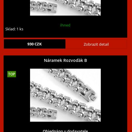
ihned
Sklad: 1 ks
930
CZK
Zobrazit detail
Náramek Rozvoďák B
Objednáno u dodavatele