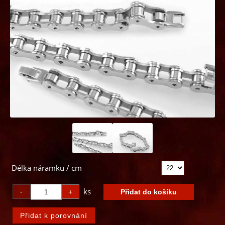
Délka náramku / cm
ks