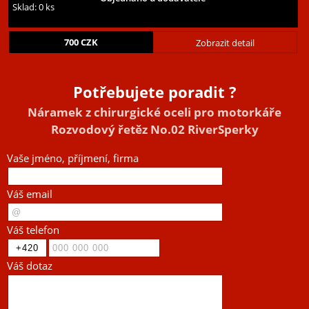
Sklad: 0 ks
700
CZK
Zobrazit detail
Potřebujete poradit ?
Náramek z chirurgické oceli pro motorkáře
Rozvodový řetěz No.02 RiverSperky
Vaše jméno, příjmení, firma
Váš email
Váš telefon
Váš dotaz