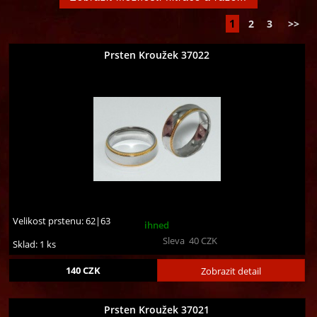
1
2
3
>>
Prsten Kroužek 37022
Velikost prstenu:
62|63
ihned
Sleva
40
CZK
Sklad: 1 ks
140
CZK
Zobrazit detail
Prsten Kroužek 37021