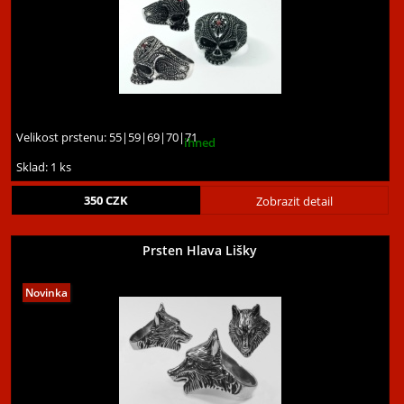
Velikost prstenu:
55|59|69|70|71
ihned
Sklad: 1 ks
350
CZK
Zobrazit detail
Prsten Hlava Lišky