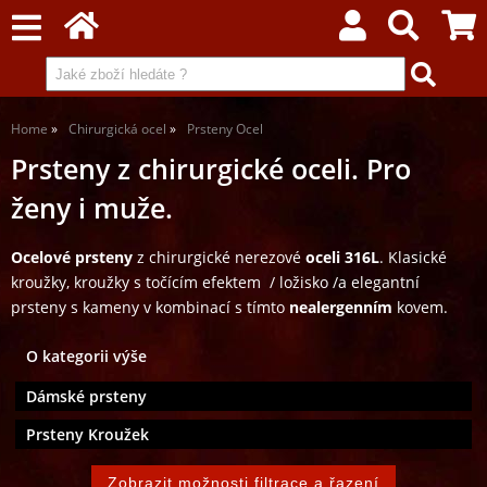
Home
Chirurgická ocel
Prsteny Ocel
Prsteny z chirurgické oceli. Pro
ženy i muže.
Ocelové prsteny
z chirurgické nerezové
oceli 316L
. Klasické
kroužky, kroužky s točícím efektem / ložisko /a elegantní
prsteny s kameny v kombinací s tímto
nealergenním
kovem.
O kategorii výše
Dámské prsteny
Prsteny Kroužek