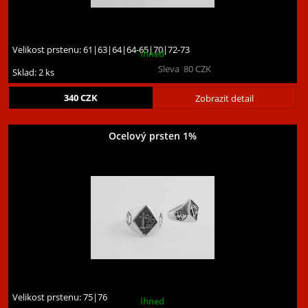
Velikost prstenu:
61|63|64|64-65|70|72-73
ihned
Sleva
80
CZK
Sklad: 2 ks
340
CZK
Zobrazit detail
Ocelový prsten 1%
Velikost prstenu:
75|76
ihned