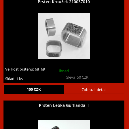
Prsten Kroužek 210037010
Velikost prstenu:
68|69
ihned
Sleva
50
CZK
Sklad: 1 ks
100
CZK
Zobrazit detail
Prsten Lebka Gurllanda II