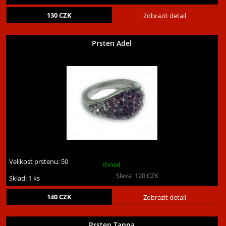
130
CZK
Zobrazit detail
Prsten Adel
Velikost prstenu:
50
ihned
Sleva
120
CZK
Sklad: 1 ks
140
CZK
Zobrazit detail
Prsten Tanna