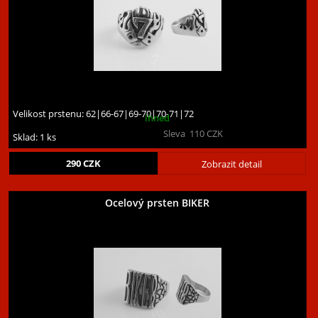
Velikost prstenu:
62|66-67|69-70|70-71|72
ihned
Sleva
110
CZK
Sklad: 1 ks
290
CZK
Zobrazit detail
Ocelový prsten BIKER