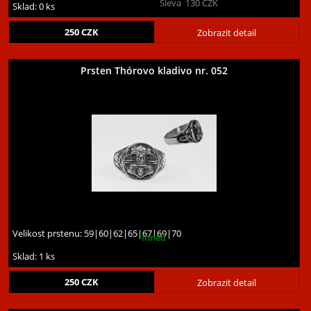
Sleva
130
CZK
Sklad: 0 ks
250
CZK
Zobrazit detail
Prsten Thórovo kladivo nr. 052
Velikost prstenu:
59|60|62|65|67|69|70
ihned
Sklad: 1 ks
250
CZK
Zobrazit detail