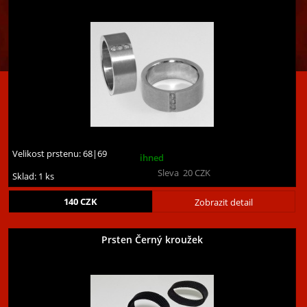
Velikost prstenu:
68|69
ihned
Sleva
20
CZK
Sklad: 1 ks
140
CZK
Zobrazit detail
Prsten Černý kroužek