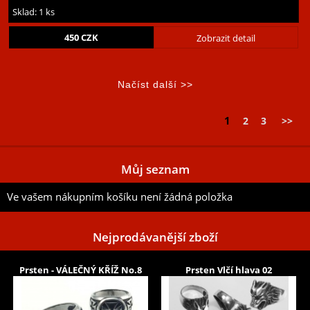
Sklad: 1 ks
450
CZK
Zobrazit detail
1
2
3
>>
Můj seznam
Ve vašem nákupním košíku není žádná položka
Nejprodávanější zboží
Prsten - VÁLEČNÝ KŘÍŽ No.8
Prsten Vlčí hlava 02