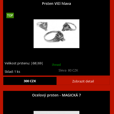
Prsten Vlčí hlava
Velikost prstenu:
|68|69|
ihned
Sleva
80
CZK
Sklad: 1 ks
300
CZK
Zobrazit detail
Ocelový prsten - MAGICKÁ 7