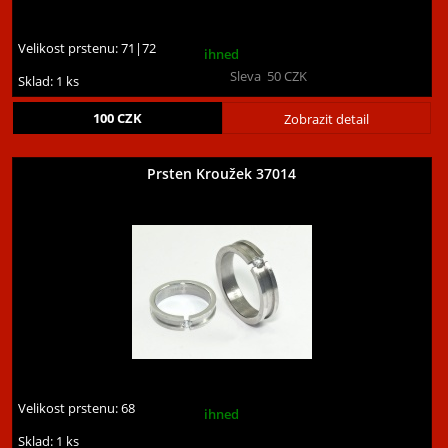
Velikost prstenu:
71|72
ihned
Sleva
50
CZK
Sklad: 1 ks
100
CZK
Zobrazit detail
Prsten Kroužek 37014
Velikost prstenu:
68
ihned
Sklad: 1 ks