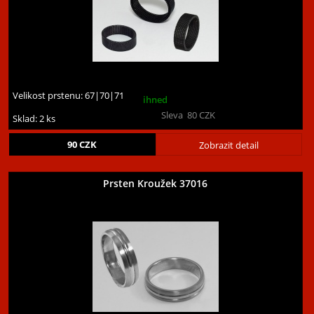
Velikost prstenu:
67|70|71
ihned
Sleva
80
CZK
Sklad: 2 ks
90
CZK
Zobrazit detail
Prsten Kroužek 37016