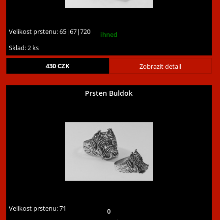
Velikost prstenu:
65|67|720
ihned
Sklad: 2 ks
430
CZK
Zobrazit detail
Prsten Buldok
Velikost prstenu:
71
0