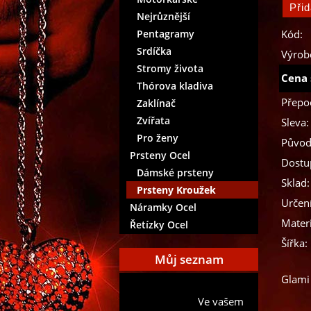
Nejrůznější
Pentagramy
Kód:
Srdíčka
Výrob
Stromy života
Cena 
Thórova kladiva
Přepo
Zaklínač
Zvířata
Sleva:
Pro ženy
Původ
Prsteny Ocel
Dostu
Dámské prsteny
Sklad:
Prsteny Kroužek
Určení
Náramky Ocel
Materi
Řetízky Ocel
Šířka:
Můj seznam
Glami
Přidat aktuální položku do
Ve vašem
mého seznamu