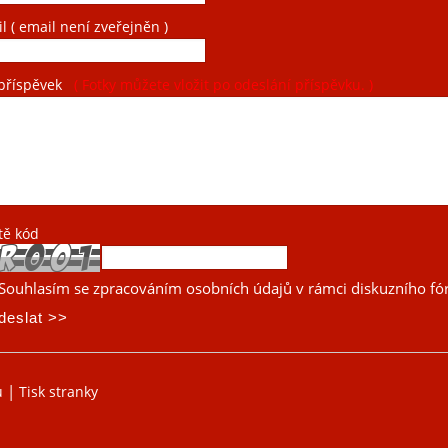
il
( email není zveřejněn )
příspěvek
( Fotky můžete vložit po odeslání příspěvku. )
tě kód
Souhlasím se zpracováním osobních údajů v rámci diskuzního fó
|
u
Tisk stranky