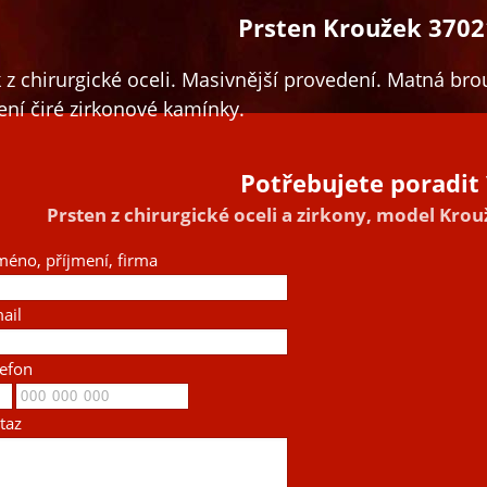
Prsten Kroužek 3702
 z chirurgické oceli. Masivnější provedení. Matná br
ní čiré zirkonové kamínky.
Potřebujete poradit 
Prsten z chirurgické oceli a zirkony, model Kro
méno, příjmení, firma
ail
lefon
taz