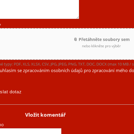
y
📎 Přetáhněte soubory sem
nebo klikněte pro výběr
é typy: PDF, XLS, XLSX, CSV, JPG, JPEG, PNG, TXT, DOC, DOCX (max 10 MB /
uhlasím se zpracováním osobních údajů pro zpracování mého do
Vložit komentář
no