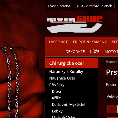
Úvodní strana
BLOG Miroslav Čajanek
LASER ART
PŘÍRODNÍ KAMENY
ŠP
DEKORACE
KŮŽE
MOTO 
Home
Chirurgická ocel
Prs
Náramky z Korálky
Náušnice Ocel
Prsten
Přívěsky
Draci
Veliko
Kříže
Kultovní, Mystické
Lebky
Motorkářské