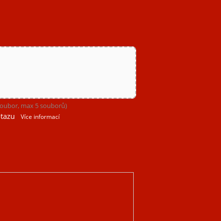
 soubor, max 5 souborů)
tazu
Více informací