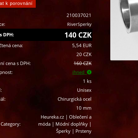
210037021
ce:
RiverSperky
140 CZK
s DPH:
čtená cena:
5,54 EUR
20 CZK
ní cena s DPH:
160 CZK
pnost:
ihned
1 ks
:
Unisex
ál:
Chirurgická ocel
10 mm
Heureka.cz | Oblečení a
 Category:
móda | Módní doplňky |
Šperky | Prsteny