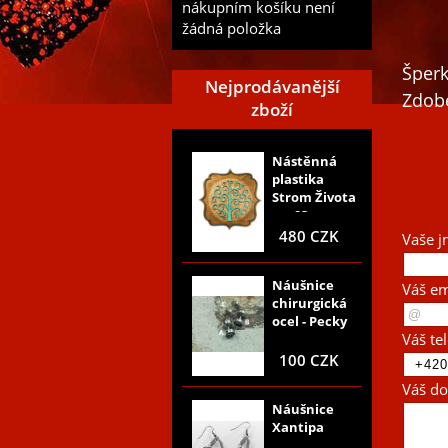
nákupním košíku není
žádná položka
Šperk
Nejprodávanější
Zdobe
zboží
Nástěnná
plastika
Strom Života
nr, 03
480 CZK
Vaše j
Náušnice
Váš em
chirurgická
ocel - Pecky
Váš te
100 CZK
Váš do
Náušnice
Xantipa