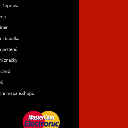
a Doprava
vna
tner
tní tabulka
ti prstenů
í značky
bchod
66
ční mapa e.shopu