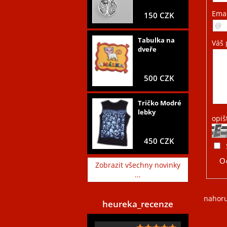
Ema
150 CZK
Tabulka na
Váš 
dveře
500 CZK
Tričko Modré
lebky
opiš
450 CZK
Zobrazit všechny novinky
...
nahor
heureka_recenze