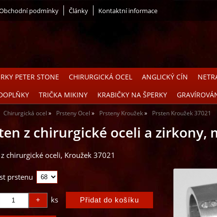
Obchodní podmínky
Články
Kontaktní informace
ERKY PETER STONE
CHIRURGICKÁ OCEL
ANGLICKÝ CÍN
NETRA
DOPLŇKY
TRIČKA MIKINY
KRABIČKY NA ŠPERKY
GRAVÍROVÁ
Chirurgická ocel
Prsteny Ocel
Prsteny Kroužek
Prsten Kroužek 37021
ten z chirurgické oceli a zirkony
 z chirurgické oceli, Kroužek 37021
st prstenu
ks