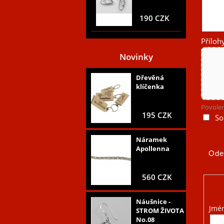
190 CZK
Příloh
Novinky
Dřevěná
klíčenka
Povolen
195 CZK
So
Náramek
Apollenna
560 CZK
Náušnice -
Jmé
STROM ŽIVOTA
No.08