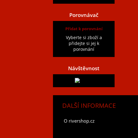
Porovnávač
Přidat k porovnání
Vyberte si zboží a
přidejte si jej k
porovnání
Návštěvnost
DALŠÍ INFORMACE
O rivershop.cz