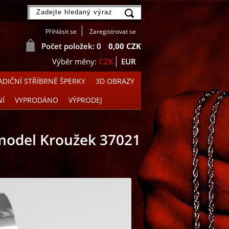
Přihlásit se
Zaregistrovat se
Počet položek: 0
0,00 CZK
CZK
EUR
DIČNÍ STŘÍBRNÉ ŠPERKY
3D OBRAZY
NÍ
VYPRODÁNO
VÝPRODEJ
, model Kroužek 37021