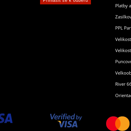
Platby 
Zasilko
PPL Par
Velikos
Velikos
Puncovn
Velkoo
River 6
Orienta