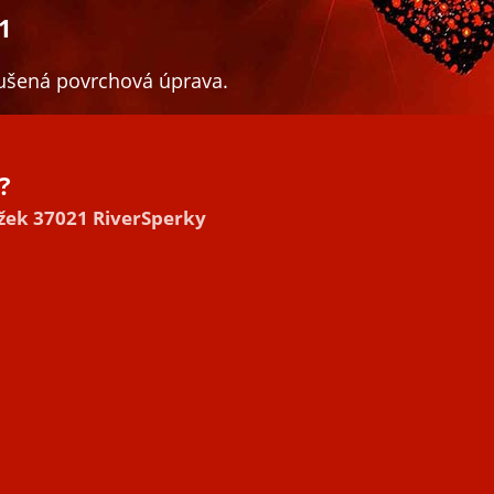
1
oušená povrchová úprava.
?
užek 37021 RiverSperky