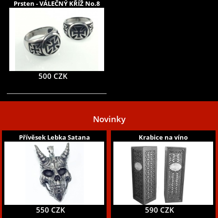
Prsten - VÁLEČNÝ KŘÍŽ No.8
500 CZK
Novinky
Přívěsek Lebka Satana
Krabice na víno
550 CZK
590 CZK