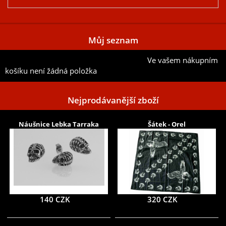
Můj seznam
Ve vašem nákupním
Přidat aktuální položku do mého seznamu
košíku není žádná položka
Nejprodávanější zboží
Náušnice Lebka Tarraka
Šátek - Orel
140 CZK
320 CZK