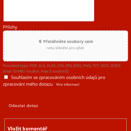
Přílohy
📎 Přetáhněte soubory sem
nebo klikněte pro výběr
Povolené typy: PDF, XLS, XLSX, CSV, JPG, JPEG, PNG, TXT, DOC, DOCX
(max 10 MB / soubor, max 5 souborů)
Souhlasím se zpracováním osobních údajů pro
zpracování mého dotazu
Více informací
Vložit komentář