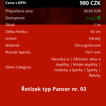
980 CZK
Cena s DPH:
Přepočtená cena:
38,80 EUR
Dostupnost:
ihned
Sklad:
1 ks
Délka řetízku:
60 cm
Určení:
Pánský
Materiál:
Chirurgická ocel
Rozměr šperků:
19x7 mm
Heureka.cz | Oblečení, obuv a
doplňky | Módní doplňky |
Glami Category:
Hodinky a šperky | Šperky |
Řetízky
Řetízek typ Pancer nr. 03