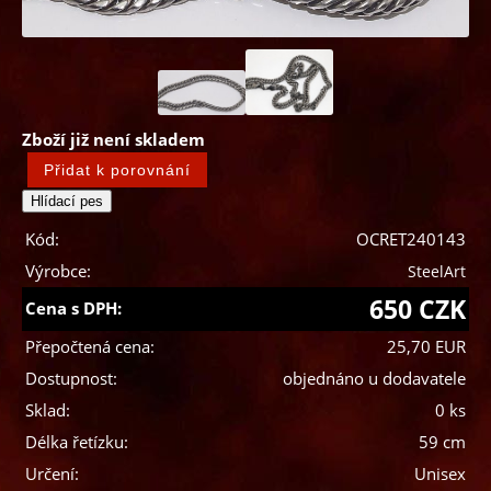
Zboží již není skladem
Kód:
OCRET240143
Výrobce:
SteelArt
650 CZK
Cena s DPH:
Přepočtená cena:
25,70 EUR
Dostupnost:
objednáno u dodavatele
Sklad:
0 ks
Délka řetízku:
59 cm
Určení:
Unisex