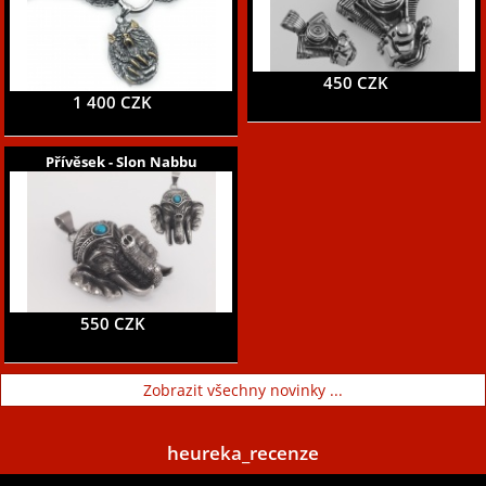
450 CZK
1 400 CZK
Přívěsek - Slon Nabbu
550 CZK
Zobrazit všechny novinky ...
heureka_recenze