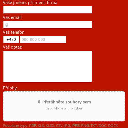
Vaše jméno, příjmení, firma
Váš email
Váš telefon
Váš dotaz
Přílohy
📎 Přetáhněte soubory sem
nebo klikněte pro výběr
Povolené typy: PDF, XLS, XLSX, CSV, JPG, JPEG, PNG, TXT, DOC, DOCX