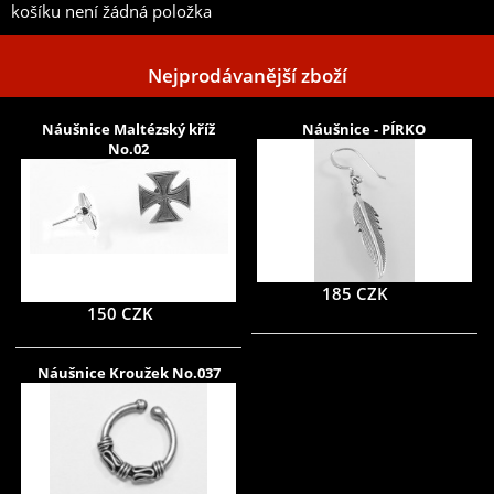
košíku není žádná položka
Nejprodávanější zboží
Náušnice Maltézský kříž
Náušnice - PÍRKO
No.02
185 CZK
150 CZK
Náušnice Kroužek No.037