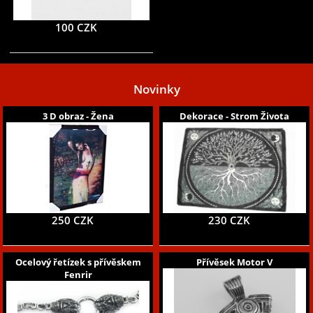
100 CZK
Novinky
3 D obraz - Žena
Dekorace - Strom Života
250 CZK
230 CZK
Ocelový řetízek s přívěskem
Přívěsek Motor V
Fenrir