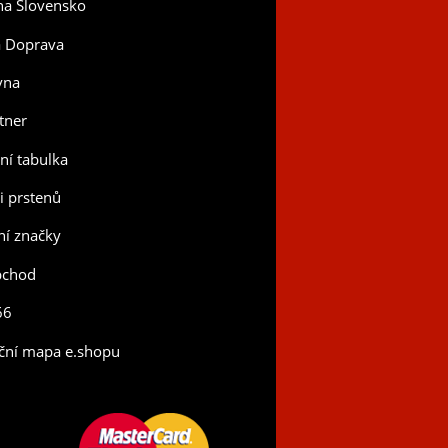
na Slovensko
a Doprava
vna
tner
tní tabulka
ti prstenů
í značky
bchod
66
ční mapa e.shopu