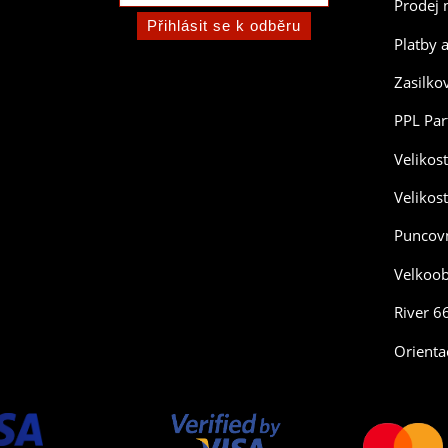
Prodej 
Platby 
Zasilko
PPL Par
Velikos
Velikos
Puncovn
Velkoo
River 6
Orienta