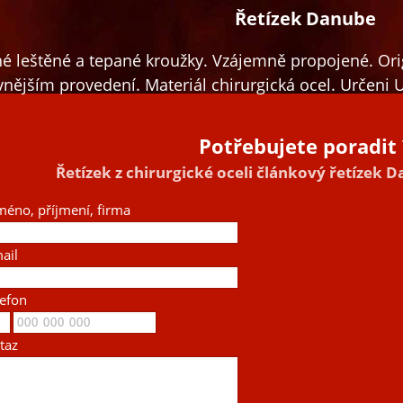
Řetízek Danube
é leštěné a tepané kroužky. Vzájemně propojené. Orig
nějším provedení. Materiál chirurgická ocel. Určeni 
Potřebujete poradit 
Řetízek z chirurgické oceli článkový řetízek 
méno, příjmení, firma
ail
lefon
taz