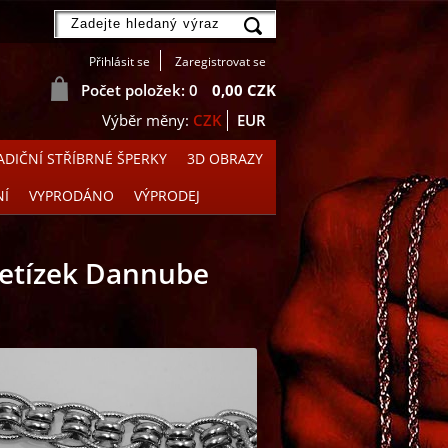
Přihlásit se
Zaregistrovat se
Počet položek: 0
0,00 CZK
CZK
EUR
DIČNÍ STŘÍBRNÉ ŠPERKY
3D OBRAZY
NÍ
VYPRODÁNO
VÝPRODEJ
 řetízek Dannube