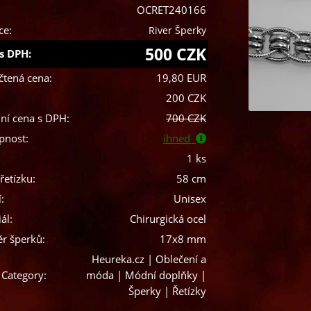
OCRET240166
ce:
River Šperky
500 CZK
s DPH:
čtená cena:
19,80 EUR
200 CZK
ní cena s DPH:
700 CZK
pnost:
ihned
1 ks
řetízku:
58 cm
:
Unisex
ál:
Chirurgická ocel
r šperků:
17x8 mm
Heureka.cz | Oblečení a
 Category:
móda | Módní doplňky |
Šperky | Řetízky