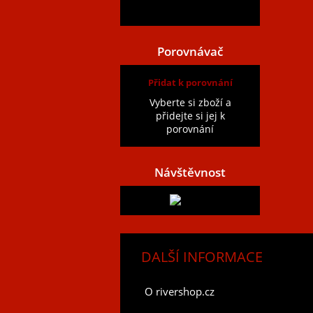
Zobrazit všechny recenze
Porovnávač
Přidat k porovnání
Vyberte si zboží a
přidejte si jej k
porovnání
Návštěvnost
DALŠÍ INFORMACE
O rivershop.cz