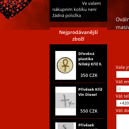
Ve vašem
mého seznamu
nákupním košíku není
žádná položka
Ováln
masiv
Nejprodávanější
zboží
Dřevěná
plastika
Nilský Kříž II.
Vaše j
350 CZK
Váš em
Přívěsek Kříž
Vin Diesel
Váš te
Váš do
550 CZK
Přívěsek