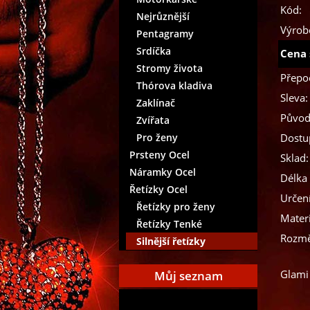
Kód:
Nejrůznější
Výrob
Pentagramy
Srdíčka
Cena 
Stromy života
Přepo
Thórova kladiva
Sleva:
Zaklínač
Původ
Zvířata
Pro ženy
Dostu
Prsteny Ocel
Sklad:
Náramky Ocel
Délka 
Řetízky Ocel
Určení
Řetízky pro ženy
Materi
Řetízky Tenké
Rozmě
Silnější řetízky
Glami
Můj seznam
Přidat aktuální položku do