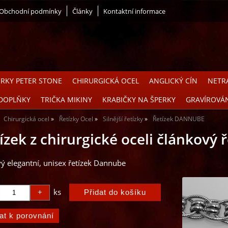
Obchodní podmínky
Články
Kontaktní informace
ERKY PETER STONE
CHIRURGICKÁ OCEL
ANGLICKÝ CÍN
NETRA
DOPLŇKY
TRIČKA MIKINY
KRABIČKY NA ŠPERKY
GRAVÍROVÁ
Chirurgická ocel
Řetízky Ocel
Silnější řetízky
Řetízek DANNUBE
ízek z chirurgické oceli článkový
ý elegantní, unisex řetízek Dannube
ks