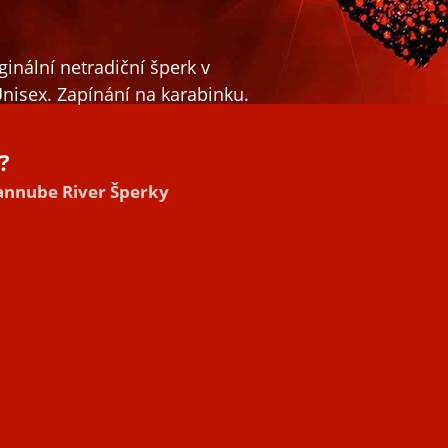
inální netradiční šperk v
Unisex. Zapínání na karabinku.
?
Dannube River Šperky