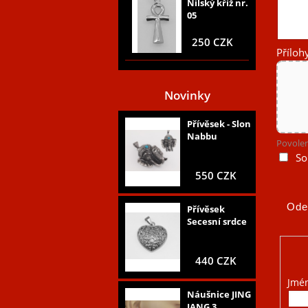
Nilský kříž nr.
05
250 CZK
Příloh
Novinky
Přívěsek - Slon
Nabbu
Povolen
So
550 CZK
Přívěsek
Secesní srdce
440 CZK
Jmé
Náušnice JING
JANG 3