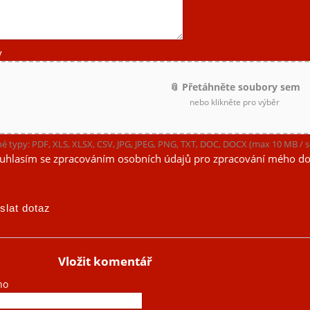
y
📎 Přetáhněte soubory sem
nebo klikněte pro výběr
é typy: PDF, XLS, XLSX, CSV, JPG, JPEG, PNG, TXT, DOC, DOCX (max 10 MB /
uhlasím se zpracováním osobních údajů pro zpracování mého do
Vložit komentář
no