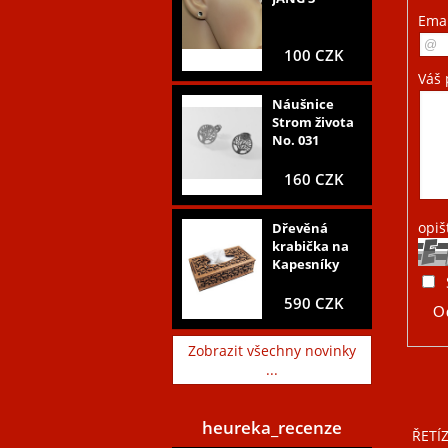
Ema
100 CZK
Váš 
Náušnice
Strom života
No. 031
160 CZK
opiš
Dřevěná
krabička na
Kapesníky
590 CZK
Zobrazit všechny novinky
...
heureka_recenze
ŘETÍ