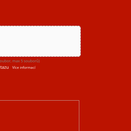
 soubor, max 5 souborů)
tazu
Více informací