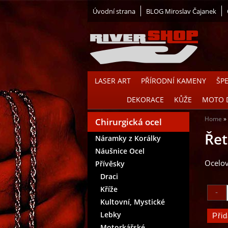
Úvodní strana
BLOG Miroslav Čajanek
LASER ART
PŘÍRODNÍ KAMENY
ŠP
DEKORACE
KŮŽE
MOTO 
Home
Chirurgická ocel
Řet
Náramky z Korálky
Náušnice Ocel
Ocelov
Přívěsky
Draci
Kříže
Kultovní, Mystické
Lebky
Motorkářské