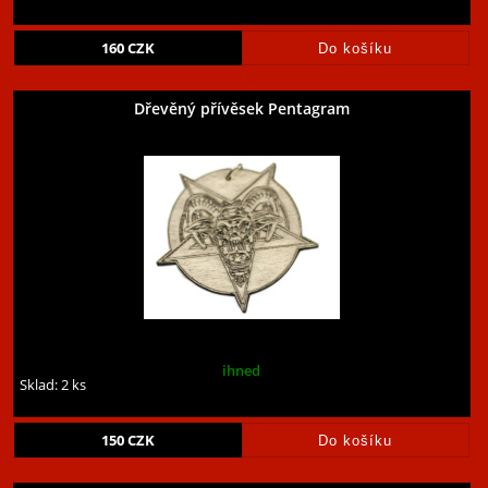
160
CZK
Dřevěný přívěsek Pentagram
ihned
Sklad: 2 ks
150
CZK