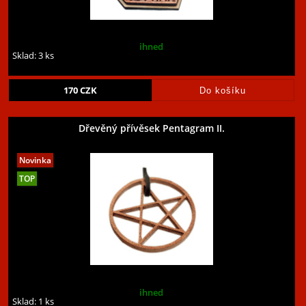
ihned
Sklad: 3 ks
170
CZK
Dřevěný přívěsek Pentagram II.
ihned
Sklad: 1 ks