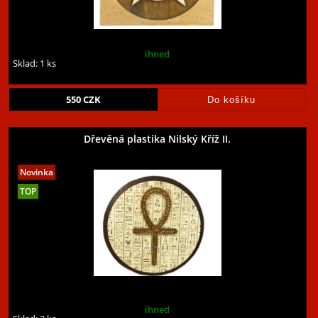
ihned
Sklad: 1 ks
550
CZK
Dřevěná plastika Nilský Kříž II.
ihned