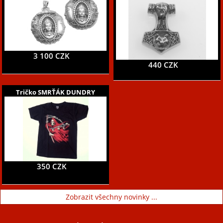
3 100 CZK
440 CZK
Tričko SMRŤÁK DUNDRY
350 CZK
Zobrazit všechny novinky ...