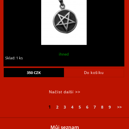
ihned
Sklad: 1 ks
350
CZK
1
2
3
4
5
6
7
8
9
>>
Můj seznam