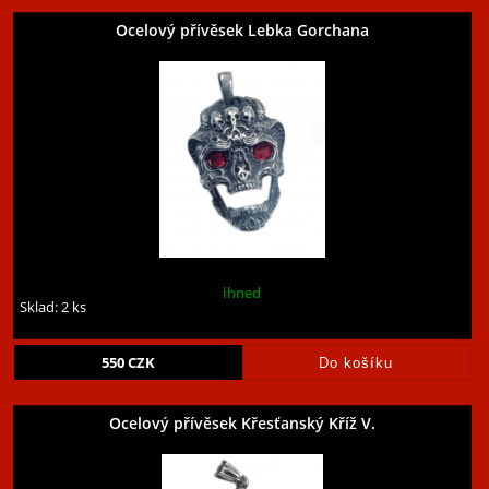
Ocelový přívěsek Lebka Gorchana
ihned
Sklad: 2 ks
550
CZK
Ocelový přívěsek Křesťanský Kříž V.