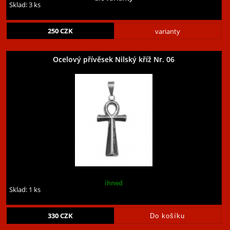
Sklad: 3 ks
250
CZK
varianty
Ocelový přívěsek Nilský kříž Nr. 06
ihned
Sklad: 1 ks
330
CZK