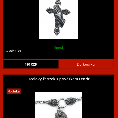
ihned
Sklad: 1 ks
480
CZK
Ocelový řetízek s přívěskem Fenrir