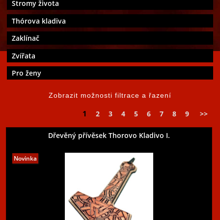
Stromy života
Thórova kladiva
Zaklínač
Zvířata
Pro ženy
1
2
3
4
5
6
7
8
9
>>
Dřevěný přívěsek Thorovo Kladivo I.