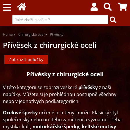
Home
Chirurgická ocel
Přívěsky
Přívěsek z chirurgické oceli
Přívěsky z chirurgické oceli
V této kategorii se zobrazí veškeré
přívěsky
z naši
nabídky. Můžete si je prohlédnou postupně všechny
nebo v jednotlvých podkategoriích.
Ocelové šperky
určené pro ženy i muže. Klasický styl
společenský nebo určitého zaměření a významu.Třeba
mystika, kult,
motorkářské šperky, keltské motivy
....