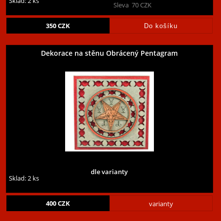
Sklad: 2 ks
Sleva
70
CZK
350
CZK
Dekorace na stěnu Obrácený Pentagram
dle varianty
Sklad: 2 ks
400
CZK
varianty