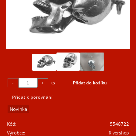
ks
Kód:
5548722
Výrobce:
Rivershop
7 900 CZK
Cena s DPH:
Přepočtená cena:
312,60 EUR