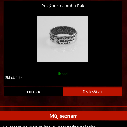
Prstýnek na nohu Rak
ihned
Sklad: 1 ks
110
CZK
Můj seznam