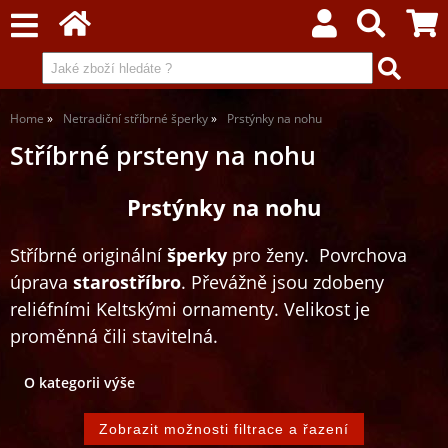
Home
Netradiční stříbrné šperky
Prstýnky na nohu
Stříbrné prsteny na nohu
Prstýnky na nohu
Stříbrné originální
šperky
pro ženy. Povrchova
úprava
starostříbro
. Převážně jsou zdobeny
reliéfními Keltskými ornamenty. Velikost je
proměnná čili stavitelná.
O kategorii výše