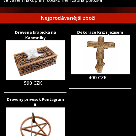
Ve vašem nákupním košíku není žádná položka
Nejprodávanější zboží
Dřevěná krabička na
Dekorace Kříž s Ježíšem
Kapesníky
400 CZK
590 CZK
Dřevěný přívěsek Pentagram
II.