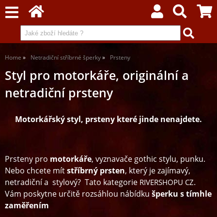
Home
Netradiční stříbrné šperky
Prsteny
Styl pro motorkáře, originální a
netradiční prsteny
Motorkářský styl, prsteny které jinde nenajdete.
Prsteny pro
motorkáře
, vyznavače gothic stylu, punku.
Nebo chcete mít
stříbrný prsten
, který je zajímavý,
netradiční a stylový? Tato kategorie
.
RIVERSHOPU CZ
Vám poskytne určitě rozsáhlou nábídku
šperku s tímhle
zaměřením