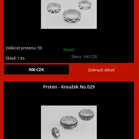
Velikost prstenu:
59
ihned
Sleva
140
CZK
Sklad: 1 ks
500
CZK
Zobrazit detail
Prsten - Kroužek No.029