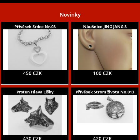
Novinky
Přívěsek Srdce Nr.03
Náušnice JING JANG 3
450 CZK
100 CZK
Prsten Hlava Lišky
Přívěsek Strom života No.013
430 CZK
420 CZK