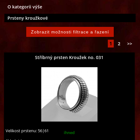
O kategorii výše
Prsteny kroužkové
1
2
>>
Stříbrný prsten Kroužek no. 031
Velikost prstenu:
56|61
ihned