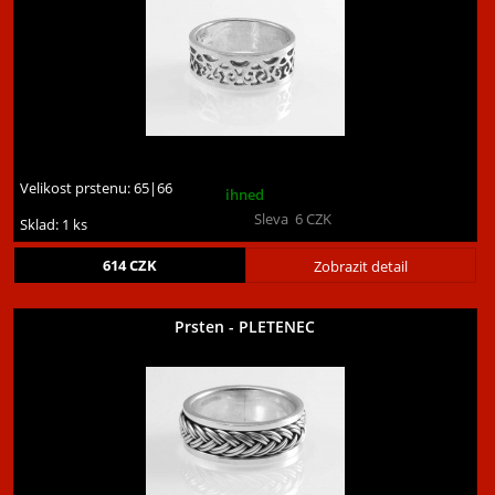
Velikost prstenu:
65|66
ihned
Sleva
6
CZK
Sklad: 1 ks
614
CZK
Zobrazit detail
Prsten - PLETENEC