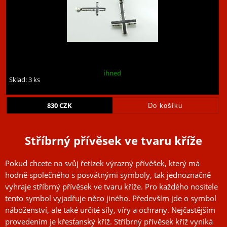
ihned
Sklad: 3 ks
830
CZK
Stříbrný přívě
s
ek ve tvaru kříže
Pokud chcete na svůj řetízek výrazný přívěšek, který má
hodně společného s posvátnými symboly, tak jednoznačně
vyhraje stříbrný přívěsek ve tvaru kříže. Pro každého nositele
tento symbol vyjadřuje něco jiného. Především jde o symbol
náboženství, ale také určité síly, víry a ochrany. Nejčastějším
provedením je křesťanský kříž. Stříbrný přívěsek kříž vyniká