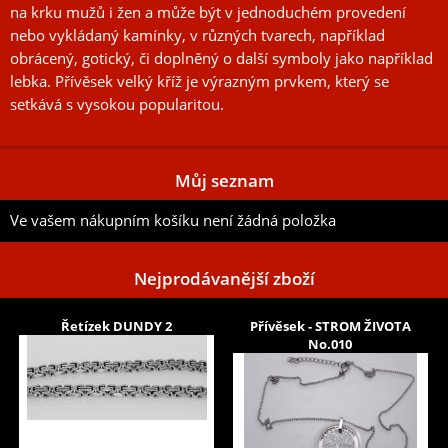
na krku mužů i žen a může být v jednoduchém provedení
nebo vykládaný kamínky, v různých tvarech, například
obrácený, gotický, či doplněný o další symboly jako například
lebka. Přívěsek velký kříž je výrazným prvkem, který se
setkává s vysokou popularitou.
Můj seznam
Ve vašem nákupním košíku není žádná položka
Nejprodávanější zboží
Řetízek DUNDY 2
Přívěsek - STROM ŽIVOTA
No.010