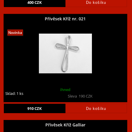
400
CZK
Přívěsek Kříž nr. 021
ihned
Sklad: 1 ks
Sleva
190
CZK
910
CZK
Přívěsek Kříž Galliar