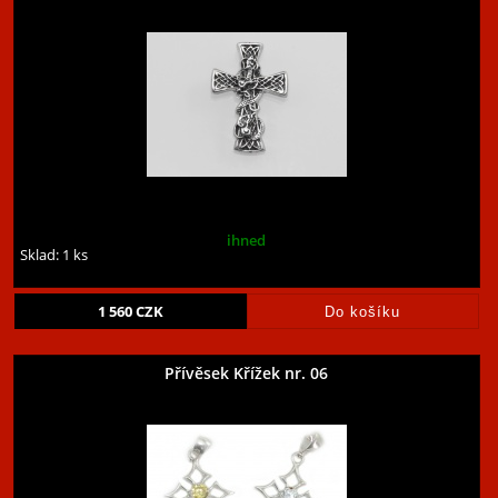
ihned
Sklad: 1 ks
1 560
CZK
Přívěsek Křížek nr. 06