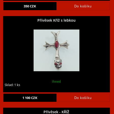
350
CZK
Přívěsek Kříž s lebkou
ihned
Sklad: 1 ks
1 100
CZK
Přívěsek - KŘÍŽ