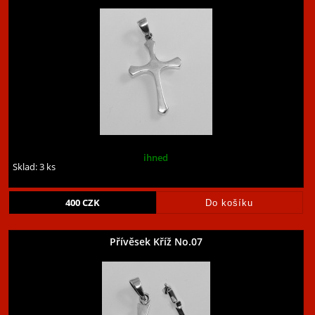
ihned
Sklad: 3 ks
400
CZK
Přívěsek Kříž No.07