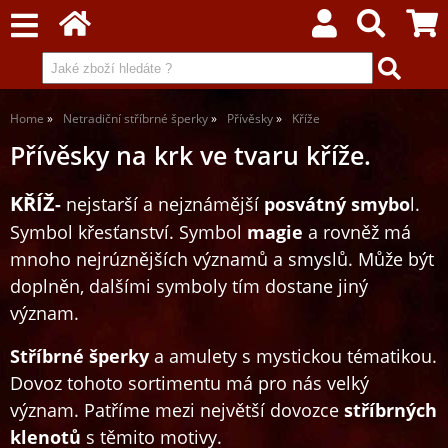
Home
Netradiční stříbrné šperky
Přívěsky
Kříže
Přívěsky na krk ve tvaru kříže.
KŘÍŽ
-
nejstarší a nejznámější
posvátný smybo
l.
Symbol křesťanství. Symbol
magie
a rovněž má
mnoho nejrúznějších významů a smyslů. Může být
doplněn, dalšími symboly tím dostane jiný
význam.
Stříbrné šperky
a amulety s mystickou tématikou.
Dovoz tohoto sortimentu má pro nás velký
význam. Patříme mezi největší dovozce
stříbrných
klenotů
s těmito motivy.