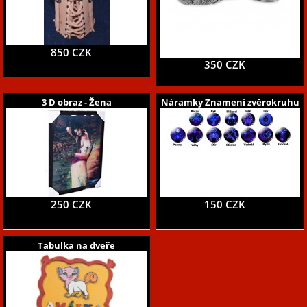
850 CZK
350 CZK
3 D obraz - Žena
Náramky Znamení zvěrokruhu
250 CZK
150 CZK
Tabulka na dveře