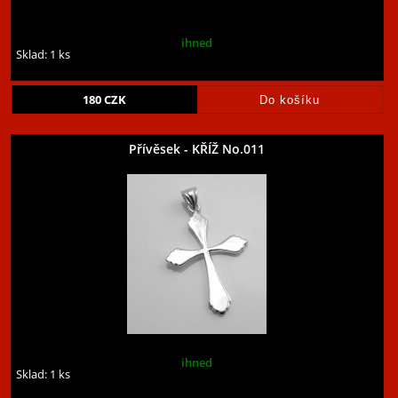
ihned
Sklad: 1 ks
180
CZK
Přívěsek - KŘÍŽ No.011
ihned
Sklad: 1 ks