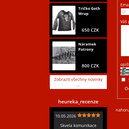
Ema
Tričko Goth
Wrap
Váš 
650 CZK
Náramek
Patrony
opiš
800 CZK
Zobrazit všechny novinky
...
heureka_recenze
nahor
10.05.2026
Skvela komunikace