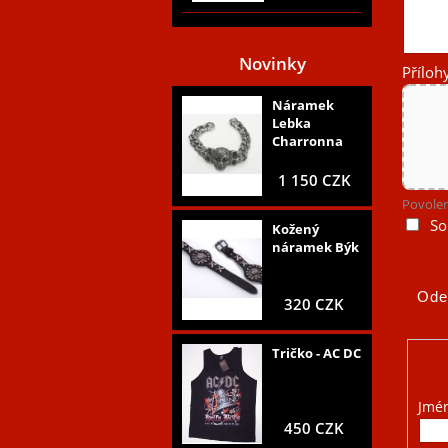
Novinky
Příloh
Náramek
Lebka
Charronna
1 150 CZK
Povolen
So
Kožený
náramek Býk
320 CZK
Tričko - AC DC
Jmé
450 CZK