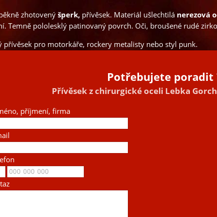
pěkně zhotovený
šperk,
přívěsek. Materiál ušlechtilá
nerezová o
í. Temně pololesklý patinovaný povrch. Oči, broušené rudé zir
ý přívěsek pro motorkáře, rockery metalisty nebo styl punk.
Potřebujete poradit 
Přívěsek z chirurgické oceli Lebka Gorc
méno, příjmení, firma
ail
lefon
taz