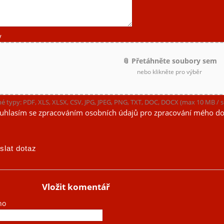
y
📎 Přetáhněte soubory sem
nebo klikněte pro výběr
é typy: PDF, XLS, XLSX, CSV, JPG, JPEG, PNG, TXT, DOC, DOCX (max 10 MB /
uhlasím se zpracováním osobních údajů pro zpracování mého do
Vložit komentář
no