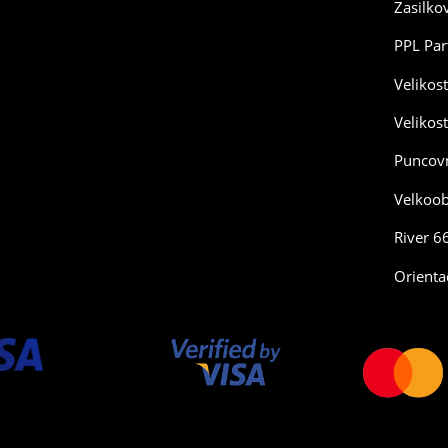
Zasilko
PPL Par
Velikos
Velikos
Puncovn
Velkoo
River 6
Orienta