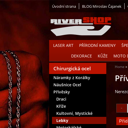
Úvodní strana
BLOG Miroslav Čajanek
LASER ART
PŘÍRODNÍ KAMENY
ŠP
DEKORACE
KŮŽE
MOTO 
Home
Chirurgická ocel
Pří
Náramky z Korálky
Náušnice Ocel
Nerezo
Přívěsky
Draci
Kříže
Kultovní, Mystické
Lebky
Motorkářské