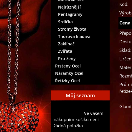
Kód:
Nejrůznější
Výrob
Pentagramy
Srdíčka
Cena 
Stromy života
Přepo
Thórova kladiva
Dostu
Zaklínač
Sklad:
Zvířata
Pro ženy
Určení
Prsteny Ocel
Materi
Náramky Ocel
Rozmě
Řetízky Ocel
Průmě
řetíze
Můj seznam
Glami
Přidat aktuální položku do
Ve vašem
mého seznamu
nákupním košíku není
žádná položka