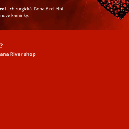
cel
- chirurgická. Bohatě reliéfní
konové kamínky.
?
hana River shop