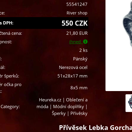
55541247
ce:
River shop
550 CZK
s DPH:
čtená cena:
21,80 EUR
pnost:
ihned
2 ks
:
Pánský
ál:
Nerezová ocel
r šperků:
51x28x17 mm
r očka pro
8x5 mm
k:
Heureka.cz | Oblečení a
 Category:
móda | Módní doplňky |
Šperky | Přívěsky
Přívěsek Lebka Gorch