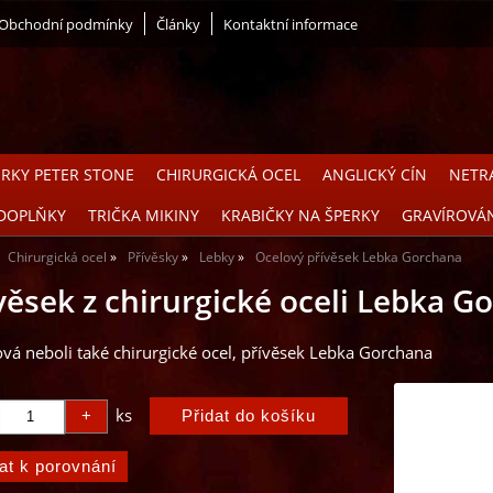
Obchodní podmínky
Články
Kontaktní informace
ERKY PETER STONE
CHIRURGICKÁ OCEL
ANGLICKÝ CÍN
NETRA
DOPLŇKY
TRIČKA MIKINY
KRABIČKY NA ŠPERKY
GRAVÍROVÁ
Chirurgická ocel
Přívěsky
Lebky
Ocelový přívěsek Lebka Gorchana
věsek z chirurgické oceli Lebka G
vá neboli také chirurgické ocel, přívěsek Lebka Gorchana
ks