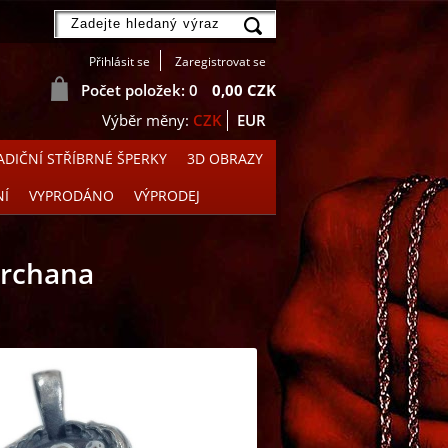
Přihlásit se
Zaregistrovat se
Počet položek: 0
0,00 CZK
CZK
EUR
DIČNÍ STŘÍBRNÉ ŠPERKY
3D OBRAZY
NÍ
VYPRODÁNO
VÝPRODEJ
orchana