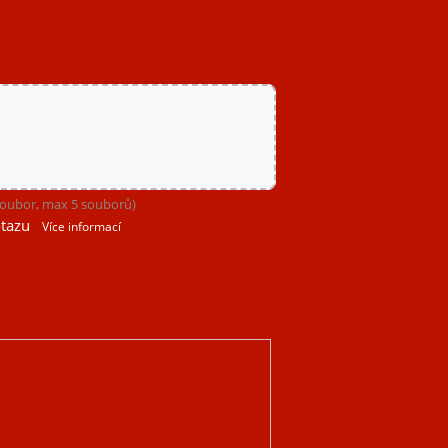
 soubor, max 5 souborů)
tazu
Více informací