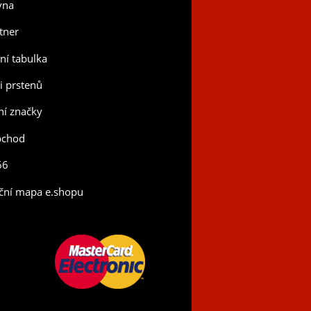
vna
tner
tní tabulka
ti prstenů
í značky
bchod
66
ční mapa e.shopu