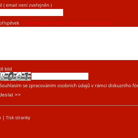
il
( email není zveřejněn )
příspěvek
( Fotky můžete vložit po odeslání příspěvku. )
tě kód
Souhlasím se zpracováním osobních údajů v rámci diskuzního fó
|
u
Tisk stranky