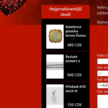
Velmi 
Nejprodávanější
zdoben
zboží
Stylov
Nástěnná
plastika
Strom Života
nr, 03
480 CZK
Vaše j
Řetízek
DUNDY 2
Váš em
500 CZK
Váš te
Přívěsek Kříž
Anch VI
Váš do
150 CZK