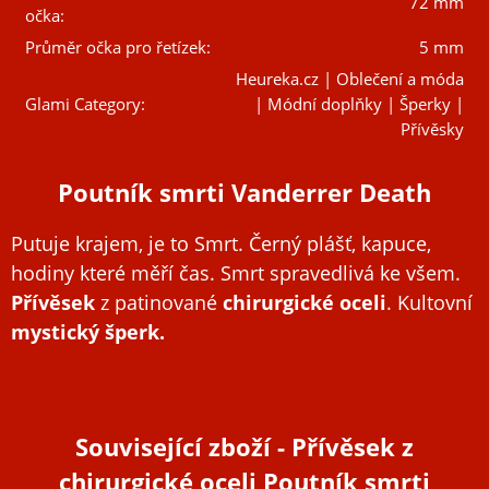
72 mm
očka:
Průměr očka pro řetízek:
5 mm
Heureka.cz | Oblečení a móda
Glami Category:
| Módní doplňky | Šperky |
Přívěsky
Poutník smrti Vanderrer Death
Putuje krajem, je to Smrt. Černý plášť, kapuce,
hodiny které měří čas. Smrt spravedlivá ke všem.
Přívěsek
z patinované
chirurgické oceli
.
Kultovní
mystický šperk.
Související zboží
- Přívěsek z
chirurgické oceli Poutník smrti