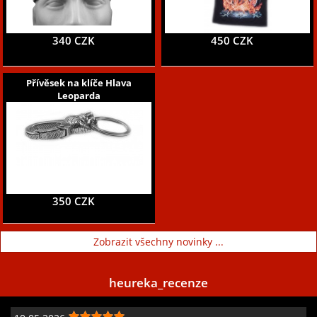
340 CZK
450 CZK
Přívěsek na klíče Hlava
Leoparda
350 CZK
Zobrazit všechny novinky ...
heureka_recenze