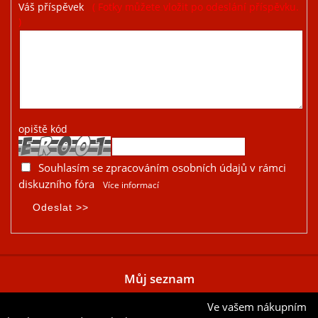
Váš příspěvek
( Fotky můžete vložit po odeslání příspěvku.
)
opiště kód
Souhlasím se zpracováním osobních údajů v rámci
diskuzního fóra
Více informací
Můj seznam
Ve vašem nákupním
Přidat aktuální položku do mého seznamu