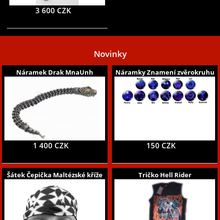
3 600 CZK
Novinky
Náramek Drak MnaUnh
Náramky Znamení zvěrokruhu
1 400 CZK
150 CZK
Šátek Čepička Maltézské kříže
Tričko Hell Rider