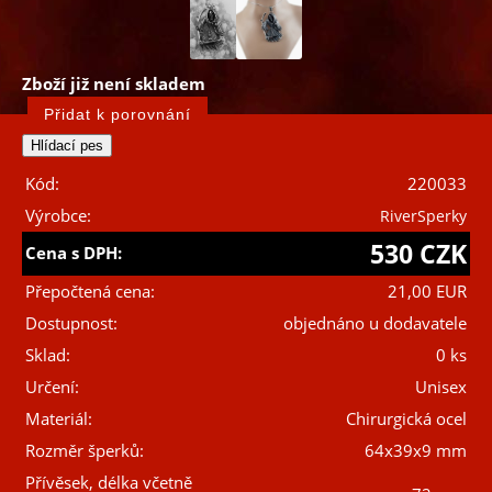
Zboží již není skladem
Kód:
220033
Výrobce:
RiverSperky
530 CZK
Cena s DPH:
Přepočtená cena:
21,00 EUR
Dostupnost:
objednáno u dodavatele
Sklad:
0 ks
Určení:
Unisex
Materiál:
Chirurgická ocel
Rozměr šperků:
64x39x9 mm
Přívěsek, délka včetně