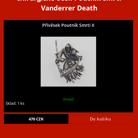
Vanderrer Death
Přívěsek Poutník Smrti II
ihned
Sklad: 1 ks
470
CZK