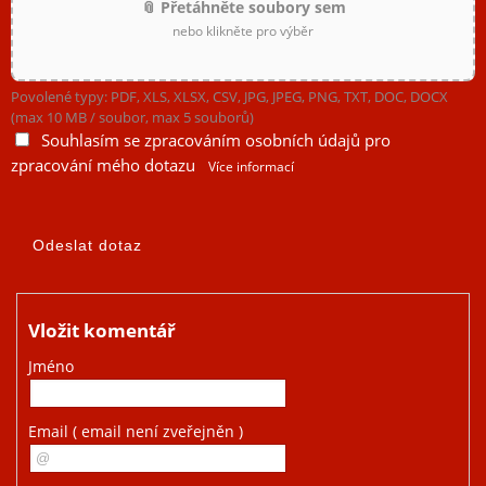
📎 Přetáhněte soubory sem
nebo klikněte pro výběr
Povolené typy: PDF, XLS, XLSX, CSV, JPG, JPEG, PNG, TXT, DOC, DOCX
(max 10 MB / soubor, max 5 souborů)
Souhlasím se zpracováním osobních údajů pro
zpracování mého dotazu
Více informací
Vložit komentář
Jméno
Email
( email není zveřejněn )