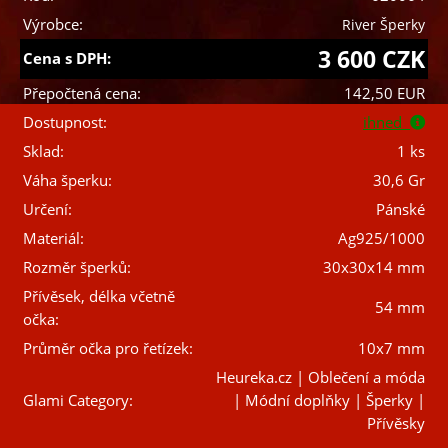
Výrobce:
River Šperky
3 600 CZK
Cena s DPH:
Přepočtená cena:
142,50 EUR
Dostupnost:
ihned
Sklad:
1 ks
Váha šperku:
30,6 Gr
Určení:
Pánské
Materiál:
Ag925/1000
Rozměr šperků:
30x30x14 mm
Přívěsek, délka včetně
54 mm
očka:
Průměr očka pro řetízek:
10x7 mm
Heureka.cz | Oblečení a móda
Glami Category:
| Módní doplňky | Šperky |
Přívěsky