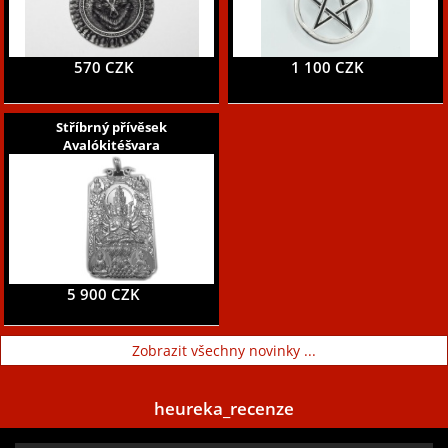
570 CZK
1 100 CZK
Stříbrný přívěsek
Avalókitéšvara
5 900 CZK
Zobrazit všechny novinky ...
heureka_recenze