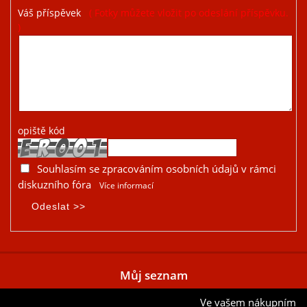
Váš příspěvek
( Fotky můžete vložit po odeslání příspěvku.
)
opiště kód
Souhlasím se zpracováním osobních údajů v rámci
diskuzního fóra
Více informací
Můj seznam
Ve vašem nákupním
Přidat aktuální položku do mého seznamu