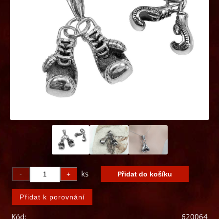
ks
Kód:
620064