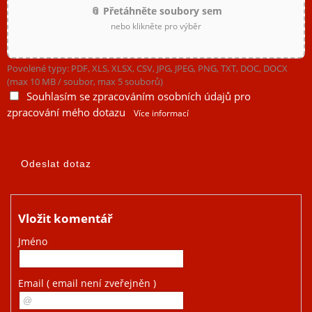
📎 Přetáhněte soubory sem
nebo klikněte pro výběr
Povolené typy: PDF, XLS, XLSX, CSV, JPG, JPEG, PNG, TXT, DOC, DOCX
(max 10 MB / soubor, max 5 souborů)
Souhlasím se zpracováním osobních údajů pro
zpracování mého dotazu
Více informací
Vložit komentář
Jméno
Email
( email není zveřejněn )