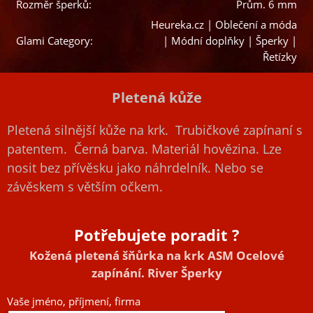
Rozměr šperků:
Prům. 6 mm
Heureka.cz | Oblečení a móda
Glami Category:
| Módní doplňky | Šperky |
Řetízky
Pletená kůže
Pletená silnější kůže na krk. Trubičkové zapínaní s
patentem. Černá barva. Materiál hovězina. Lze
nosit bez přívěsku jako náhrdelník. Nebo se
závěskem s větším očkem.
Potřebujete poradit ?
Kožená pletená šňůrka na krk ASM Ocelové
zapínání. River Šperky
Vaše jméno, příjmení, firma