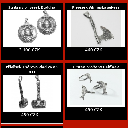
Stříbrný přívěsek Buddha
Přívěsek Vikingská sekera
3 100 CZK
460 CZK
Přívěsek Thórovo kladivo nr.
Prsten pro ženy Delfínek
033
450 CZK
450 CZK