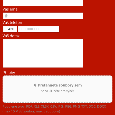
Váš email
Váš telefon
Váš dotaz
Přílohy
📎 Přetáhněte soubory sem
nebo klikněte pro výběr
Povolené typy: PDF, XLS, XLSX, CSV, JPG, JPEG, PNG, TXT, DOC, DOCX
(max 10 MB / soubor, max 5 souborů)