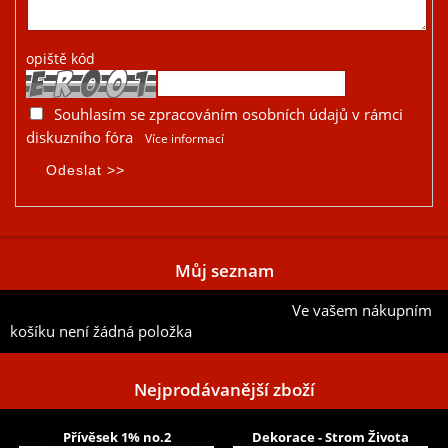
opiště kód
Souhlasím se zpracováním osobních údajů v rámci
diskuzního fóra
Více informací
Můj seznam
Ve vašem nákupním
Přidat aktuální položku do mého seznamu
košíku není žádná položka
Nejprodávanější zboží
Přívěsek 1% no.2
Dekorace - Strom Života