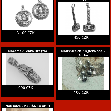
033
3 100 CZK
450 CZK
Náramek Lebka Dragtar
Náušnice chirurgická ocel -
Pecky
990 CZK
100 CZK
Náušnice - MARIÁNKA nr.01