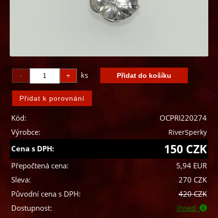
ks
Kód:
OCPRI220274
Výrobce:
RiverSperky
150 CZK
Cena s DPH:
Přepočtená cena:
5,94 EUR
Sleva:
270 CZK
Původní cena s DPH:
420 CZK
Dostupnost:
ihned