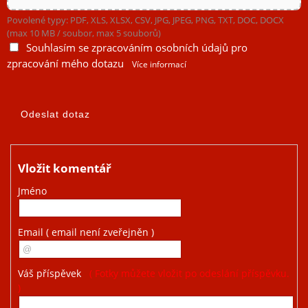
Povolené typy: PDF, XLS, XLSX, CSV, JPG, JPEG, PNG, TXT, DOC, DOCX
(max 10 MB / soubor, max 5 souborů)
Souhlasím se zpracováním osobních údajů pro
zpracování mého dotazu
Více informací
Vložit komentář
Jméno
Email
( email není zveřejněn )
Váš příspěvek
( Fotky můžete vložit po odeslání příspěvku.
)