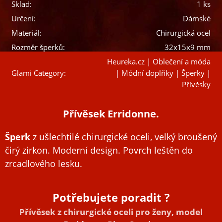
Sklad:
1 ks
Určení:
Dámské
Materiál:
Chirurgická ocel
Rozměr šperků:
32x15x9 mm
Heureka.cz | Oblečení a móda
Glami Category:
| Módní doplňky | Šperky |
Přívěsky
Přívěsek Erridonne.
Šperk
z ušlechtilé chirurgické oceli, velký broušený
čirý zirkon. Moderní design. Povrch leštěn do
zrcadlového lesku.
Potřebujete poradit ?
Přívěsek z chirurgické oceli pro ženy, model