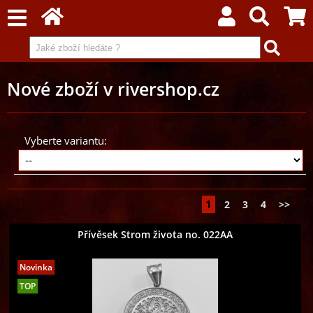
Nové zboží v rivershop.cz
Vyberte variantu:
1
2
3
4
>>
Přívěsek Strom života no. 022AA