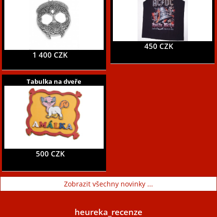
450 CZK
1 400 CZK
Tabulka na dveře
500 CZK
Zobrazit všechny novinky ...
heureka_recenze