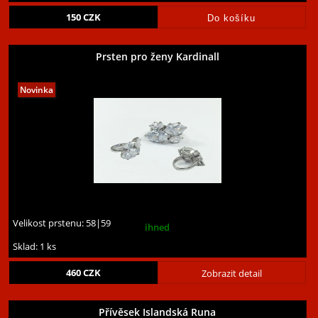
150
CZK
Prsten pro ženy Kardinall
Velikost prstenu:
58|59
ihned
Sklad: 1 ks
460
CZK
Zobrazit detail
Přívěsek Islandská Runa