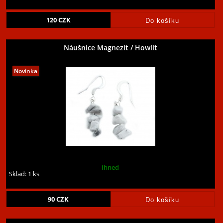
120
CZK
Náušnice Magnezit / Howlit
ihned
Sklad: 1 ks
90
CZK