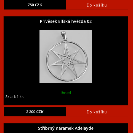
750
CZK
Přívěsek Elfská hvězda 02
ihned
Sklad: 1 ks
2 200
CZK
Stříbrný náramek Adelayde