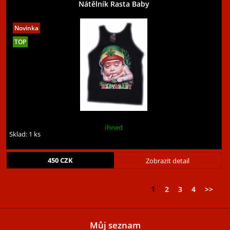
Nátělník Rasta Baby
ihned
Sklad: 1 ks
450
CZK
Zobrazit detail
1
2
3
4
>>
Můj seznam