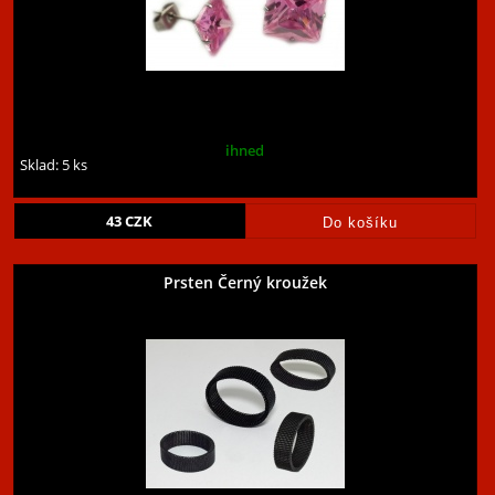
ihned
Sklad: 5 ks
43
CZK
Prsten Černý kroužek