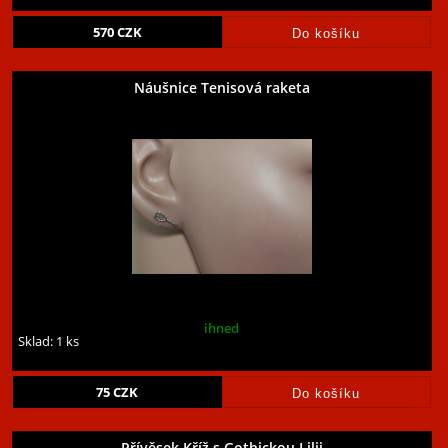
570
CZK
Náušnice Tenisová raketa
ihned
Sklad: 1 ks
75
CZK
Přívěsek Kříž s Gothickou Lilii