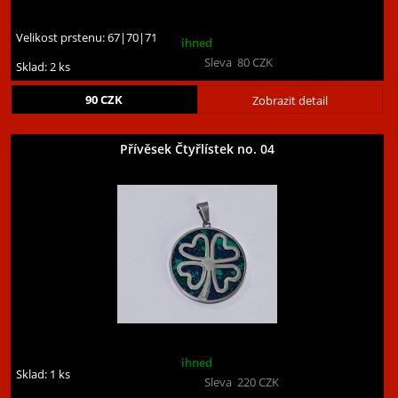
Velikost prstenu:
67|70|71
ihned
Sleva
80
CZK
Sklad: 2 ks
90
CZK
Zobrazit detail
Přívěsek Čtyřlístek no. 04
ihned
Sklad: 1 ks
Sleva
220
CZK