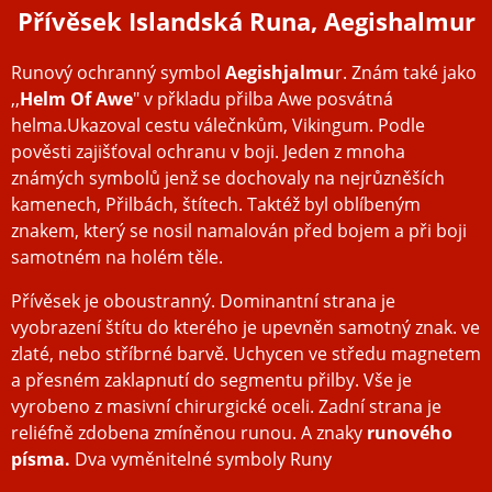
Přívěsek Islandská Runa, Aegishalmur
Runový ochranný symbol
Aegishjalmu
r. Znám také jako
,,
Helm Of Awe
" v přkladu přilba Awe posvátná
helma.Ukazoval cestu válečnkům, Vikingum. Podle
pověsti zajišťoval ochranu v boji. Jeden z mnoha
známých symbolů jenž se dochovaly na nejrůzněších
kamenech, Přilbách, štítech. Taktéž byl oblíbeným
znakem, který se nosil namalován před bojem a při boji
samotném na holém těle.
Přívěsek je oboustranný. Dominantní strana je
vyobrazení štítu do kterého je upevněn samotný znak. ve
zlaté, nebo stříbrné barvě. Uchycen ve středu magnetem
a přesném zaklapnutí do segmentu přilby. Vše je
vyrobeno z masivní chirurgické oceli. Zadní strana je
reliéfně zdobena zmíněnou runou. A znaky
runového
písma.
Dva vyměnitelné symboly Runy