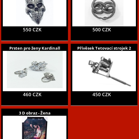
550 CZK
500 CZK
Prsten pro ženy Kardinall
Přívěsek Tetovací strojek 2
460 CZK
450 CZK
3 D obraz - Žena