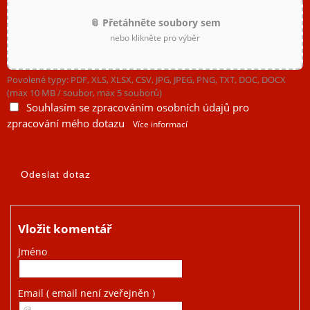
📎 Přetáhněte soubory sem
nebo klikněte pro výběr
Povolené typy: PDF, XLS, XLSX, CSV, JPG, JPEG, PNG, TXT, DOC, DOCX
(max 10 MB / soubor, max 5 souborů)
Souhlasím se zpracováním osobních údajů pro
zpracování mého dotazu
Více informací
Vložit komentář
Jméno
Email
( email není zveřejněn )