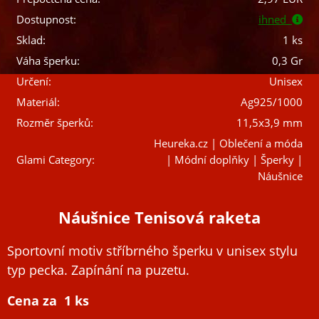
Dostupnost:
ihned
Sklad:
1 ks
Váha šperku:
0,3 Gr
Určení:
Unisex
Materiál:
Ag925/1000
Rozměr šperků:
11,5x3,9 mm
Heureka.cz | Oblečení a móda
Glami Category:
| Módní doplňky | Šperky |
Náušnice
Náušnice Tenisová raketa
Sportovní motiv stříbrného šperku v unisex stylu
typ pecka. Zapínání na puzetu.
Cena za 1 ks