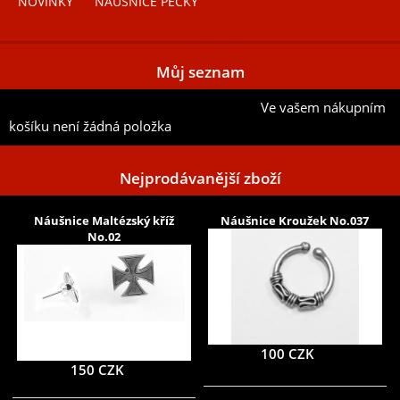
NOVINKY
NÁUŠNICE PECKY
Můj seznam
Ve vašem nákupním
Přidat aktuální položku do mého seznamu
košíku není žádná položka
Nejprodávanější zboží
Náušnice Maltézský kříž
Náušnice Kroužek No.037
No.02
100 CZK
150 CZK