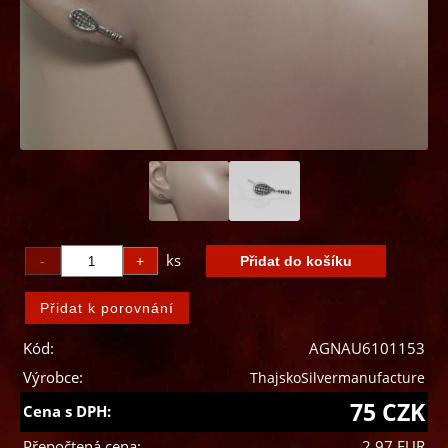
ks
Kód:
AGNAU6101153
Výrobce:
ThajskoSilvermanufacture
75 CZK
Cena s DPH:
Přepočtená cena:
2,97 EUR