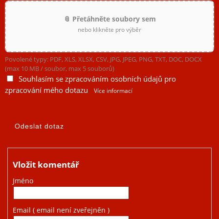
📎 Přetáhněte soubory sem
nebo klikněte pro výběr
Povolené typy: PDF, XLS, XLSX, CSV, JPG, JPEG, PNG, TXT, DOC, DOCX
(max 10 MB / soubor, max 5 souborů)
Souhlasím se zpracováním osobních údajů pro
zpracování mého dotazu
Více informací
Vložit komentář
Jméno
Email
( email není zveřejněn )