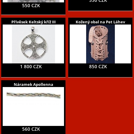
550 CZK
550 CZK
Přívěsek Keltský kříž III
Kožený obal na Pet Láhev
1 800 CZK
850 CZK
Náramek Apollenna
560 CZK