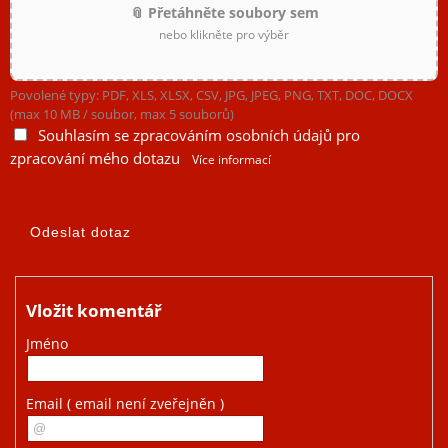
📎 Přetáhněte soubory sem
nebo klikněte pro výběr
Povolené typy: PDF, XLS, XLSX, CSV, JPG, JPEG, PNG, TXT, DOC, DOCX
(max 10 MB / soubor, max 5 souborů)
Souhlasím se zpracováním osobních údajů pro
zpracování mého dotazu
Více informací
Vložit komentář
Jméno
Email
( email není zveřejněn )