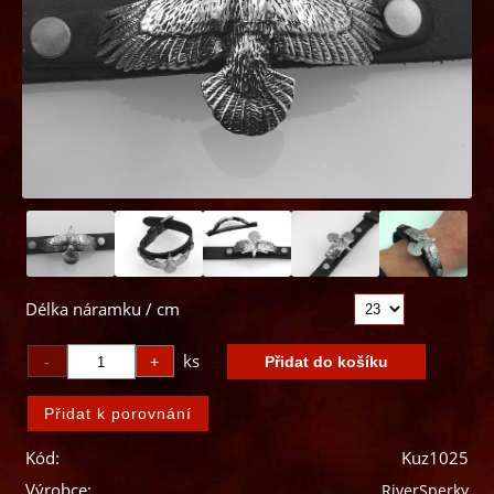
Délka náramku / cm
ks
Kód:
Kuz1025
Výrobce:
RiverSperky