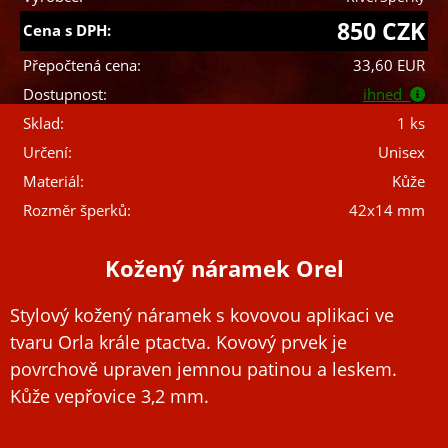
850 CZK
Cena s DPH:
Přepočtená cena:
33,60 EUR
Dostupnost:
ihned
Sklad:
1 ks
Určení:
Unisex
Materiál:
Kůže
Rozměr šperků:
42x14 mm
Kožený náramek Orel
Stylový kožený náramek s kovovou aplikaci ve
tvaru Orla krále ptactva. Kovový prvek je
povrchově upraven jemnou patinou a leskem.
Kůže vepřovice 3,2 mm.