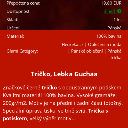
Přepočtená cena:
19,80 EUR
Dostupnost:
ihned
Sklad:
1 ks
Určení:
Pánské
Materiál:
100% bavlna
Heureka.cz | Oblečení a móda
Glami Category:
| Pánské oblečení | Pánská
trička
Tričko, Lebka Guchaa
Značkové černé
tričko
s oboustranným potiskem.
Kvalitní materiál 100% bavlna. Vysoké gramáže
200gr/m2. Motiv je na přední i zadní části totožný.
Speciální úprava tisku, ve tmě svítí.
Trička s
potiskem
, velký výběr motivu.