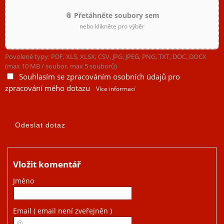
📎 Přetáhněte soubory sem
nebo klikněte pro výběr
Povolené typy: PDF, XLS, XLSX, CSV, JPG, JPEG, PNG, TXT, DOC, DOCX
(max 10 MB / soubor, max 5 souborů)
Souhlasím se zpracováním osobních údajů pro
zpracování mého dotazu
Více informací
Vložit komentář
Jméno
Email
( email není zveřejněn )