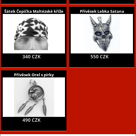
Šátek Čepička Maltézské kříže
Přívěsek Lebka Satana
340 CZK
550 CZK
Přívěsek Orel s pírky
490 CZK