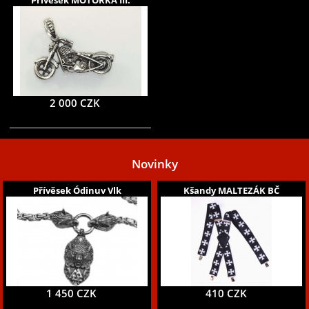
Přívěsek MOTORKA III.
2 000 CZK
Novinky
Přívěsek Ódinuv Vlk
Kšandy MALTEZÁK BČ
1 450 CZK
410 CZK