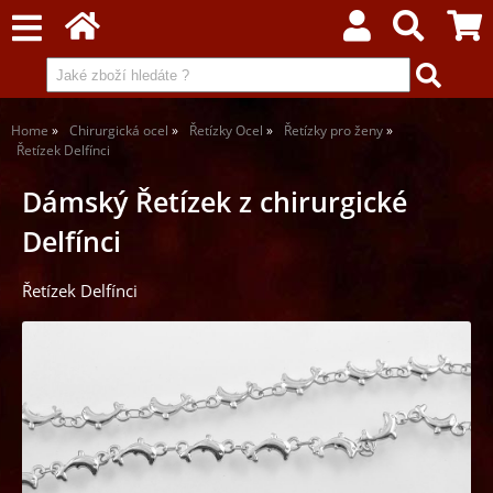
Home
Chirurgická ocel
Řetízky Ocel
Řetízky pro ženy
Řetízek Delfínci
Dámský Řetízek z chirurgické
Delfínci
Řetízek Delfínci