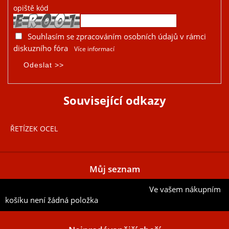
opiště kód
Souhlasím se zpracováním osobních údajů v rámci
diskuzního fóra
Více informací
Související odkazy
ŘETÍZEK OCEL
Můj seznam
Ve vašem nákupním
Přidat aktuální položku do mého seznamu
košíku není žádná položka