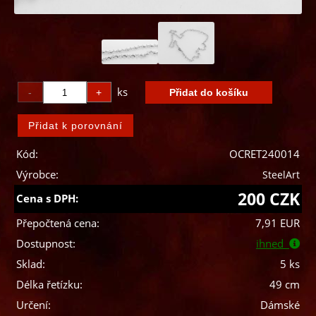
ks
Kód:
OCRET240014
Výrobce:
SteelArt
200 CZK
Cena s DPH:
Přepočtená cena:
7,91 EUR
Dostupnost:
ihned
Sklad:
5 ks
Délka řetízku:
49 cm
Určení:
Dámské