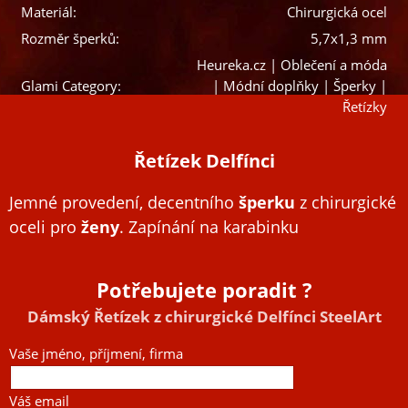
Materiál:
Chirurgická ocel
Rozměr šperků:
5,7x1,3 mm
Heureka.cz | Oblečení a móda
Glami Category:
| Módní doplňky | Šperky |
Řetízky
Řetízek Delfínci
Jemné provedení, decentního
šperku
z chirurgické
oceli pro
ženy
. Zapínání na karabinku
Potřebujete poradit ?
Dámský Řetízek z chirurgické Delfínci SteelArt
Vaše jméno, příjmení, firma
Váš email