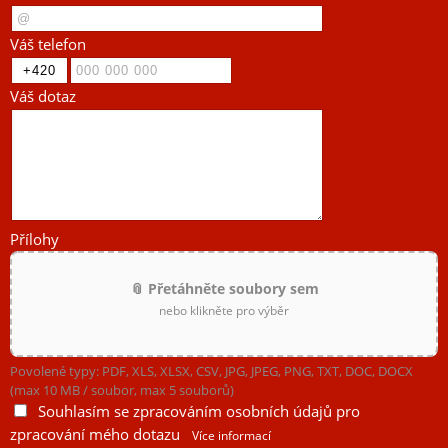
Váš telefon
Váš dotaz
Přílohy
📎 Přetáhněte soubory sem
nebo klikněte pro výběr
Povolené typy: PDF, XLS, XLSX, CSV, JPG, JPEG, PNG, TXT, DOC, DOCX
(max 10 MB / soubor, max 5 souborů)
Souhlasím se zpracováním osobních údajů pro
zpracování mého dotazu
Více informací