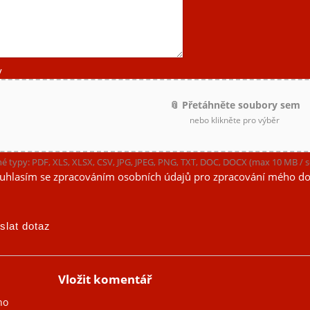
y
📎 Přetáhněte soubory sem
nebo klikněte pro výběr
é typy: PDF, XLS, XLSX, CSV, JPG, JPEG, PNG, TXT, DOC, DOCX (max 10 MB /
uhlasím se zpracováním osobních údajů pro zpracování mého do
Vložit komentář
no