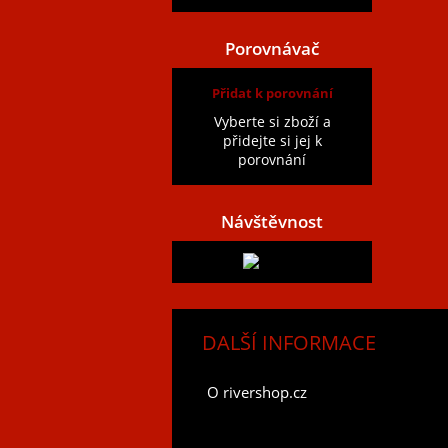
Porovnávač
Přidat k porovnání
Vyberte si zboží a
přidejte si jej k
porovnání
Návštěvnost
DALŠÍ INFORMACE
O rivershop.cz