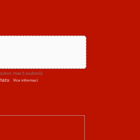
 soubor, max 5 souborů)
tazu
Více informací