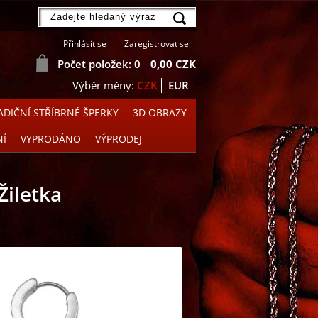
Přihlásit se
Zaregistrovat se
Počet položek: 0
0,00 CZK
CZK
EUR
DIČNÍ STŘÍBRNÉ ŠPERKY
3D OBRAZY
NÍ
VYPRODÁNO
VÝPRODEJ
Žiletka