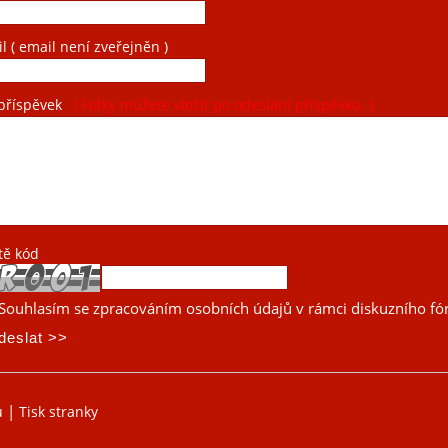
il
( email není zveřejněn )
příspěvek
( Fotky můžete vložit po odeslání příspěvku. )
tě kód
Souhlasím se zpracováním osobních údajů v rámci diskuzního fó
|
u
Tisk stranky