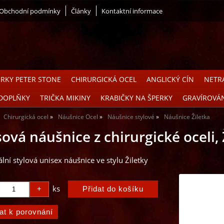
Obchodní podmínky
Články
Kontaktní informace
ERKY PETER STONE
CHIRURGICKÁ OCEL
ANGLICKÝ CÍN
NETRA
DOPLŇKY
TRIČKA MIKINY
KRABIČKY NA ŠPERKY
GRAVÍROVÁ
Chirurgická ocel
Náušnice Ocel
Náušnice stylové
Náušnice Žiletka
ová náušnice z chirurgické oceli, 
ální stylová unisex náušnice ve stylu Žiletky
ks