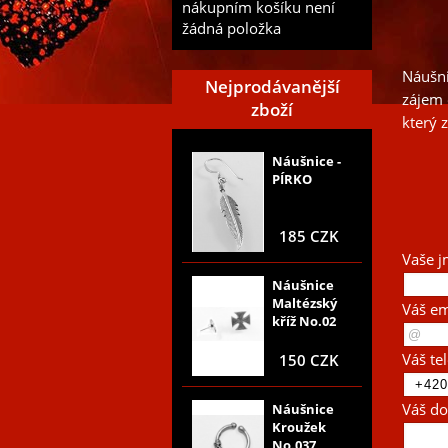
nákupním košíku není
žádná položka
Náušni
Nejprodávanější
zájem 
zboží
který 
Náušnice -
PÍRKO
185 CZK
Vaše j
Náušnice
Maltézský
Váš em
kříž No.02
Váš te
150 CZK
Váš do
Náušnice
Kroužek
No.037