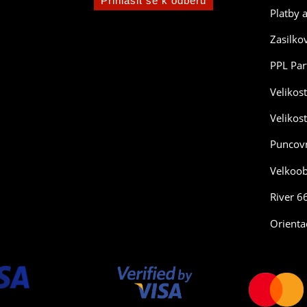
Platby 
Zasilko
PPL Par
Velikos
Velikos
Puncovn
Velkoo
River 6
Orienta