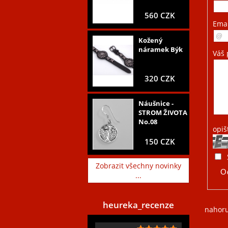
560 CZK
Ema
Kožený
náramek Býk
Váš 
320 CZK
Náušnice -
STROM ŽIVOTA
No.08
opiš
150 CZK
Zobrazit všechny novinky
...
heureka_recenze
nahor