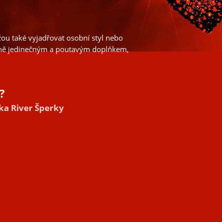
žou také vyjadřovat osobní styl nebo
učeně jedinečným a poutavým doplňkem,
?
tka River Šperky