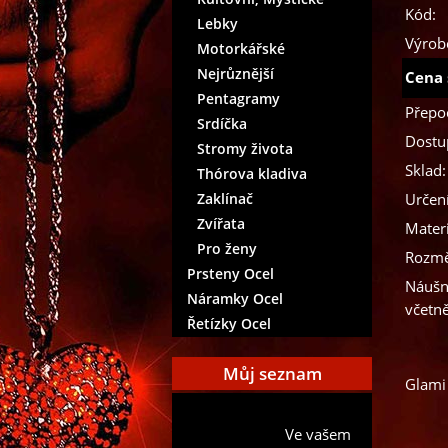
Kód:
Lebky
Výrob
Motorkářské
Nejrůznější
Cena 
Pentagramy
Přepo
Srdíčka
Dostu
Stromy života
Sklad:
Thórova kladiva
Zaklínač
Určení
Zvířata
Materi
Pro ženy
Rozmě
Prsteny Ocel
Náušn
Náramky Ocel
včetn
Řetízky Ocel
Můj seznam
Glami
Přidat aktuální položku do
Ve vašem
mého seznamu