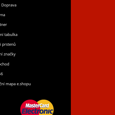
a Doprava
vna
tner
tní tabulka
ti prstenů
í značky
bchod
66
ční mapa e.shopu