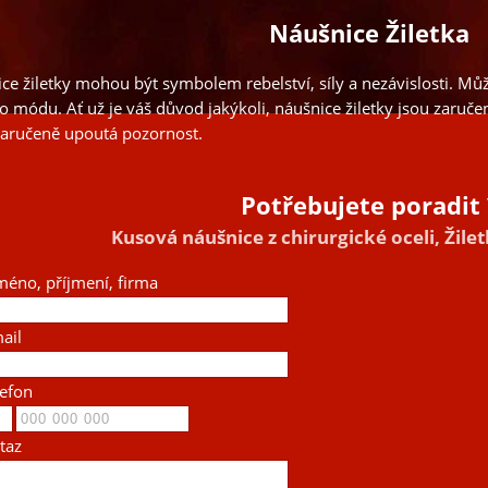
Náušnice Žiletka
ce žiletky mohou být symbolem rebelství, síly a nezávislosti. Mů
o módu. Ať už je váš důvod jakýkoli, náušnice žiletky jsou zar
zaručeně upoutá pozornost.
Potřebujete poradit 
Kusová náušnice z chirurgické oceli, Žile
méno, příjmení, firma
ail
lefon
taz