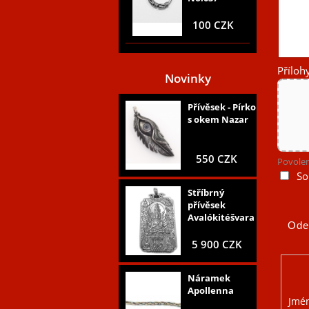
100 CZK
Příloh
Novinky
Přívěsek - Pírko
s okem Nazar
550 CZK
Povolen
So
Stříbrný
přívěsek
Avalókitéšvara
5 900 CZK
Náramek
Apollenna
Jmé