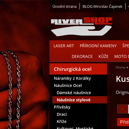
Úvodní strana
BLOG Miroslav Čajanek
LASER ART
PŘÍRODNÍ KAMENY
ŠP
DEKORACE
KŮŽE
MOTO 
Home
Chirurgická ocel
Kus
Náramky z Korálky
Náušnice Ocel
Origin
Dámské náušnice
Náušnice stylové
Přívěsky
Draci
Kříže
Kultovní, Mystické