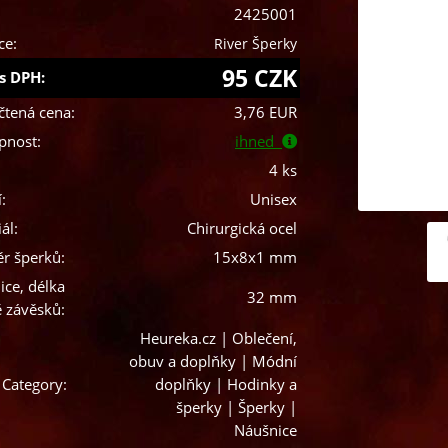
2425001
ce:
River Šperky
95 CZK
s DPH:
čtená cena:
3,76 EUR
pnost:
ihned
4 ks
:
Unisex
ál:
Chirurgická ocel
r šperků:
15x8x1 mm
ice, délka
32 mm
ě závěsků:
Heureka.cz | Oblečení,
obuv a doplňky | Módní
 Category:
doplňky | Hodinky a
šperky | Šperky |
Náušnice