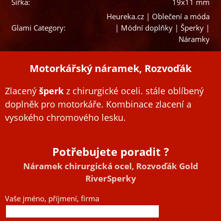
Šířka:
19x11 mm
Heureka.cz | Oblečení a móda
Glami Category:
| Módní doplňky | Šperky |
Náramky
Motorkářský náramek, Rozvoďák
Zlacený
šperk
z chirurgické oceli. stále oblíbený
doplněk pro motorkáře. Kombinace zlacení a
vysokého chromového lesku.
Potřebujete poradit ?
Náramek chirurgická ocel, Rozvoďák Gold
RiverSperky
Vaše jméno, příjmení, firma