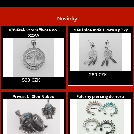
Novinky
Přívěsek Strom života no.
Náušnice Květ života s pírky
022AA
280 CZK
530 CZK
Přívěsek - Slon Nabbu
Falešný piercing do nosu