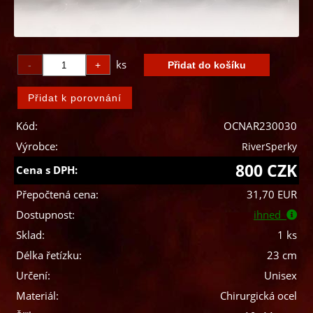
ks
Kód:
OCNAR230030
Výrobce:
RiverSperky
800 CZK
Cena s DPH:
Přepočtená cena:
31,70 EUR
Dostupnost:
ihned
Sklad:
1 ks
Délka řetízku:
23 cm
Určení:
Unisex
Materiál:
Chirurgická ocel