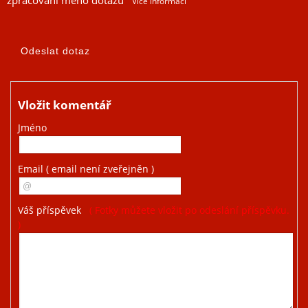
zpracování mého dotazu
Více informací
Vložit komentář
Jméno
Email
( email není zveřejněn )
Váš příspěvek
( Fotky můžete vložit po odeslání příspěvku.
)