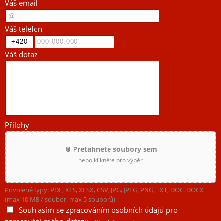
Váš email
Váš telefon
Váš dotaz
Přílohy
📎 Přetáhněte soubory sem
nebo klikněte pro výběr
Povolené typy: PDF, XLS, XLSX, CSV, JPG, JPEG, PNG, TXT, DOC, DOCX
(max 10 MB / soubor, max 5 souborů)
Souhlasím se zpracováním osobních údajů pro