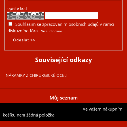
opiště kód
Souhlasím se zpracováním osobních údajů v rámci
diskuzního fóra
Více informací
Související odkazy
NÁRAMKY Z CHIRURGICKÉ OCELI
Můj seznam
Ve vašem nákupním
Přidat aktuální položku do mého seznamu
košíku není žádná položka