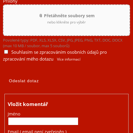
Přílohy
📎 Přetáhněte soubory sem
nebo klikněte pro výběr
Povolené typy: PDF, XLS, XLSX, CSV, JPG, JPEG, PNG, TXT, DOC, DOCX
(max 10 MB / soubor, max 5 souborů)
Souhlasím se zpracováním osobních údajů pro
zpracování mého dotazu
Více informací
Vložit komentář
Jméno
Email
( email není zveřejněn )