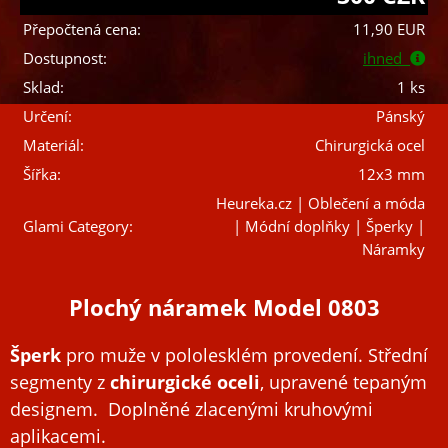
Přepočtená cena:
11,90 EUR
Dostupnost:
ihned
Sklad:
1 ks
Určení:
Pánský
Materiál:
Chirurgická ocel
Šířka:
12x3 mm
Heureka.cz | Oblečení a móda
Glami Category:
| Módní doplňky | Šperky |
Náramky
Plochý náramek Model 0803
Šperk
pro muže v pololesklém provedení. Střední
segmenty z
chirurgické oceli
,
upravené tepaným
designem. Doplněné zlacenými kruhovými
aplikacemi.