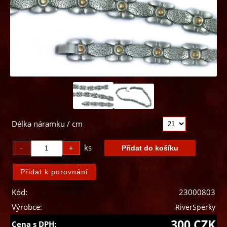
Délka náramku / cm
ks
Kód:
23000803
Výrobce:
RiverSperky
300 CZK
Cena s DPH: