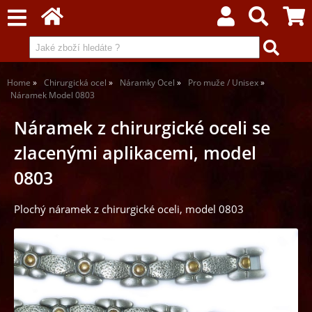
Home
Chirurgická ocel
Náramky Ocel
Pro muže / Unisex
Náramek Model 0803
Náramek z chirurgické oceli se
zlacenými aplikacemi, model
0803
Plochý náramek z chirurgické oceli, model 0803