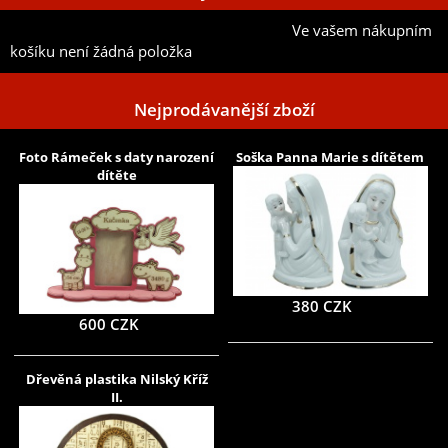
Ve vašem nákupním
Přidat aktuální položku do mého seznamu
košíku není žádná položka
Nejprodávanější zboží
Foto Rámeček s daty narození
Soška Panna Marie s dítětem
dítěte
380 CZK
600 CZK
Dřevěná plastika Nilský Kříž
II.