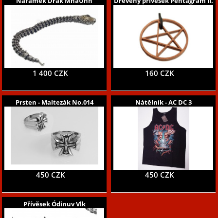
Náramek Drak MnaUnh
Dřevěný přívěsek Pentagram II.
1 400 CZK
160 CZK
Prsten - Maltezák No.014
Nátělník - AC DC 3
450 CZK
450 CZK
Přívěsek Ódinuv Vlk