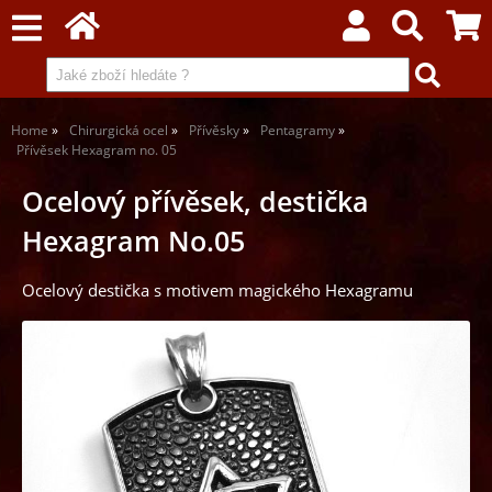
Home
Chirurgická ocel
Přívěsky
Pentagramy
Přívěsek Hexagram no. 05
Ocelový přívěsek, destička
Hexagram No.05
Ocelový destička s motivem magického Hexagramu