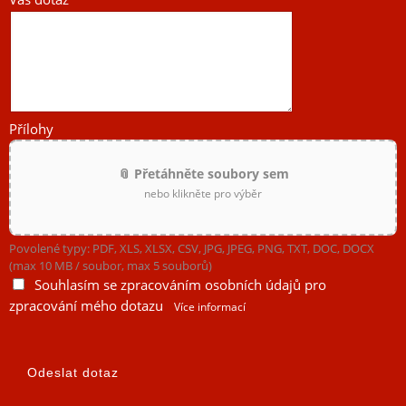
Přílohy
📎 Přetáhněte soubory sem
nebo klikněte pro výběr
Povolené typy: PDF, XLS, XLSX, CSV, JPG, JPEG, PNG, TXT, DOC, DOCX
(max 10 MB / soubor, max 5 souborů)
Souhlasím se zpracováním osobních údajů pro
zpracování mého dotazu
Více informací