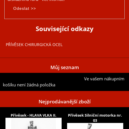
Související odkazy
PŘÍVĚSEK CHIRURGICKÁ OCEL
Můj seznam
Ve vašem nákupním
Přidat aktuální položku do mého seznamu
košíku není žádná položka
Nejprodávanější zboží
Přívěsek - HLAVA VLKA II.
Přívěsek Silniční motorka nr.
03