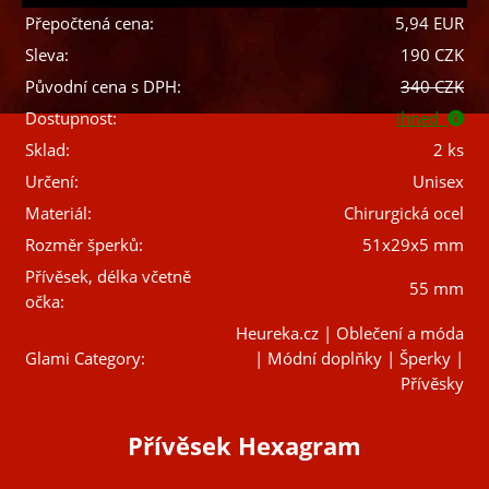
Přepočtená cena:
5,94 EUR
Sleva:
190 CZK
Původní cena s DPH:
340 CZK
Dostupnost:
ihned
Sklad:
2 ks
Určení:
Unisex
Materiál:
Chirurgická ocel
Rozměr šperků:
51x29x5 mm
Přívěsek, délka včetně
55 mm
očka:
Heureka.cz | Oblečení a móda
Glami Category:
| Módní doplňky | Šperky |
Přívěsky
Přívěsek Hexagram