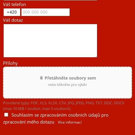
Váš telefon
Váš dotaz
Přílohy
📎 Přetáhněte soubory sem
nebo klikněte pro výběr
Povolené typy: PDF, XLS, XLSX, CSV, JPG, JPEG, PNG, TXT, DOC, DOCX
(max 10 MB / soubor, max 5 souborů)
Souhlasím se zpracováním osobních údajů pro
zpracování mého dotazu
Více informací