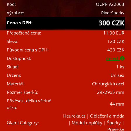
Kód:
OCPRIV22063
Výrobce:
RiverSperky
300 CZK
Cena s DPH:
Přepočtená cena:
11,90 EUR
Sleva:
120 CZK
Původní cena s DPH:
420 CZK
Dostupnost:
ihned
Sklad:
1 ks
Určení:
Unisex
Materiál:
Chirurgická ocel
Rozměr šperků:
29x29x5 mm
Přívěsek, délka včetně
44 mm
očka:
Heureka.cz | Oblečení a móda
Glami Category:
| Módní doplňky | Šperky |
Přívěsky