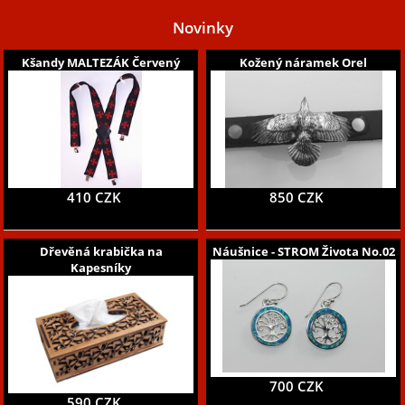
Novinky
Kšandy MALTEZÁK Červený
Kožený náramek Orel
410 CZK
850 CZK
Dřevěná krabička na
Náušnice - STROM Života No.02
Kapesníky
700 CZK
590 CZK