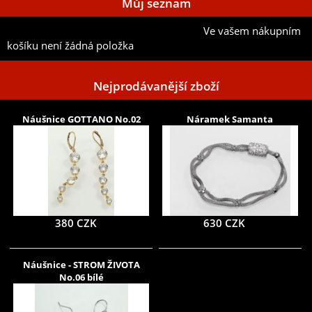
Můj seznam
Ve vašem nákupním
Přidat aktuální položku do mého seznamu
košíku není žádná položka
Nejprodávanější zboží
Náušnice GOTTANO No.02
Náramek Samanta
380 CZK
630 CZK
Náušnice - STROM ŽIVOTA
No.06 bílé