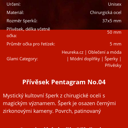
Určení:
Unisex
Materiál:
Chirurgická ocel
Rozměr šperků:
37x5 mm
Přívěsek, délka včetně
50 mm
očka:
Průměr očka pro řetízek:
5 mm
Heureka.cz | Oblečení a móda
Glami Category:
| Módní doplňky | Šperky |
Přívěsky
Přívěsek Pentagram No.04
Mystický kultovní šperk z chirugické oceli s
magickým významem. Šperk je osazen černými
zirkonovými kameny. Povrch, patinovaný