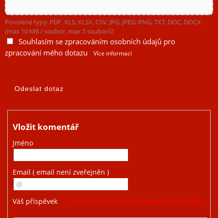
Povolené typy: PDF, XLS, XLSX, CSV, JPG, JPEG, PNG, TXT, DOC, DOCX
(max 10 MB / soubor, max 5 souborů)
Souhlasím se zpracováním osobních údajů pro
zpracování mého dotazu
Více informací
Vložit komentář
Jméno
Email
( email není zveřejněn )
Váš příspěvek
( Fotky můžete vložit po odeslání příspěvku.
)