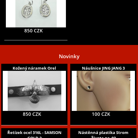
850 CZK
Novinky
Kožený náramek Orel
Náušnice JING JANG 3
850 CZK
100 CZK
Řetízek ocel 316L - SAMSON
Nástěnná plastika Strom
GOLD 2
Života nr, 03