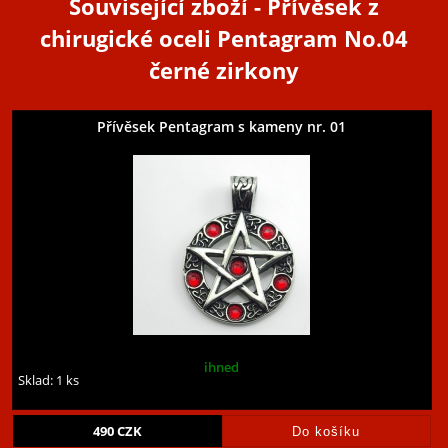
Související zboží
- Přívěsek z
chirugické oceli Pentagram No.04
černé zirkony
Přívěsek Pentagram s kameny nr. 01
ihned
Sklad: 1 ks
490
CZK