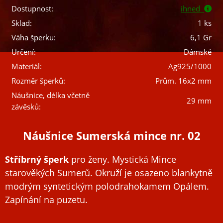
Dostupnost:
ihned
Sklad:
1 ks
Váha šperku:
6,1 Gr
Určení:
Dámské
Materiál:
Ag925/1000
Rozměr šperků:
Prům. 16x2 mm
Náušnice, délka včetně
29 mm
závěsků:
Náušnice Sumerská mince nr. 02
Stříbrný šperk
pro ženy. Mystická Mince
starověkých Sumerů. Okruží je osazeno blankytně
modrým syntetickým polodrahokamem Opálem.
Zapínání na puzetu.