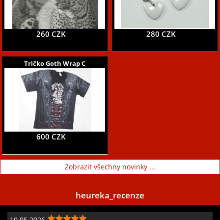
260 CZK
280 CZK
Tričko Goth Wrap C
600 CZK
Zobrazit všechny novinky ...
heureka_recenze
10.05.2026