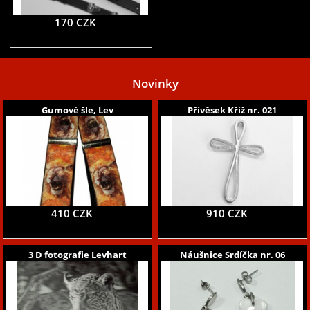
170 CZK
Novinky
Gumové šle, Lev
Přívěsek Kříž nr. 021
410 CZK
910 CZK
3 D fotografie Levhart
Náušnice Srdíčka nr. 06