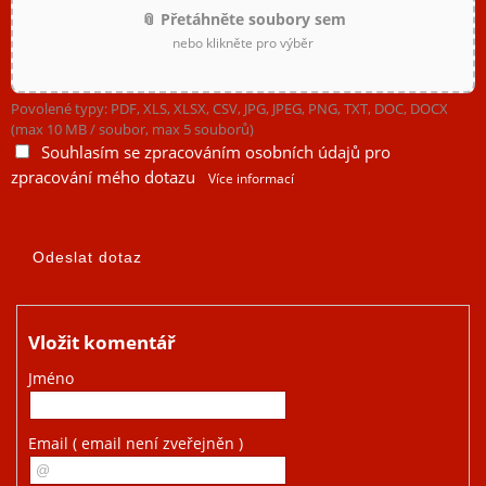
📎 Přetáhněte soubory sem
nebo klikněte pro výběr
Povolené typy: PDF, XLS, XLSX, CSV, JPG, JPEG, PNG, TXT, DOC, DOCX
(max 10 MB / soubor, max 5 souborů)
Souhlasím se zpracováním osobních údajů pro
zpracování mého dotazu
Více informací
Vložit komentář
Jméno
Email
( email není zveřejněn )