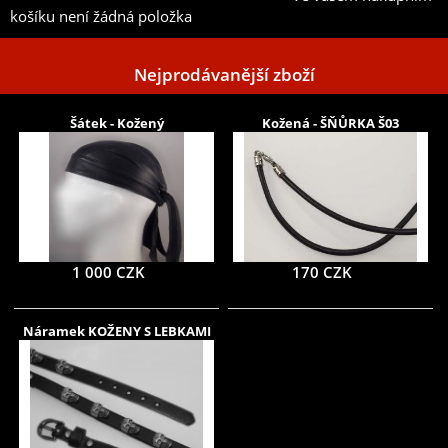
košíku není žádná položka
Nejprodávanější zboží
Šátek - Kožený
Kožená - ŠŇŮRKA Š03
1 000 CZK
170 CZK
Náramek KOŽENY S LEBKAMI