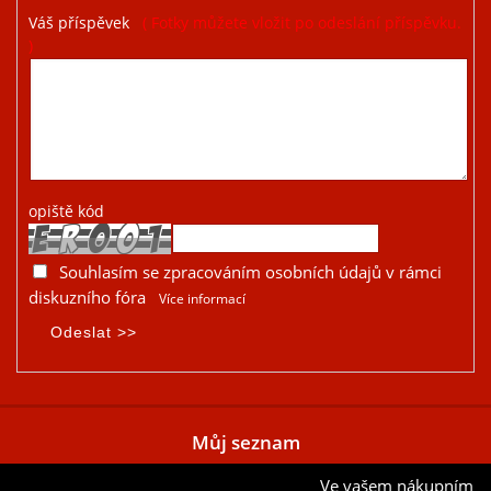
Váš příspěvek
( Fotky můžete vložit po odeslání příspěvku.
)
opiště kód
Souhlasím se zpracováním osobních údajů v rámci
diskuzního fóra
Více informací
Můj seznam
Ve vašem nákupním
Přidat aktuální položku do mého seznamu