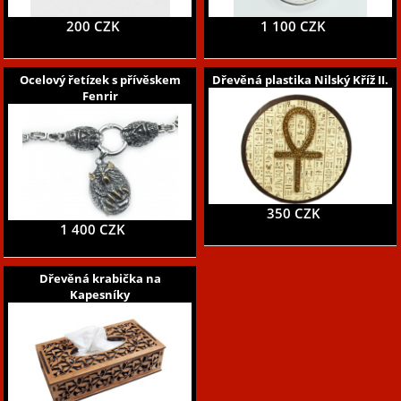
200 CZK
1 100 CZK
Ocelový řetízek s přívěskem
Dřevěná plastika Nilský Kříž II.
Fenrir
350 CZK
1 400 CZK
Dřevěná krabička na
Kapesníky