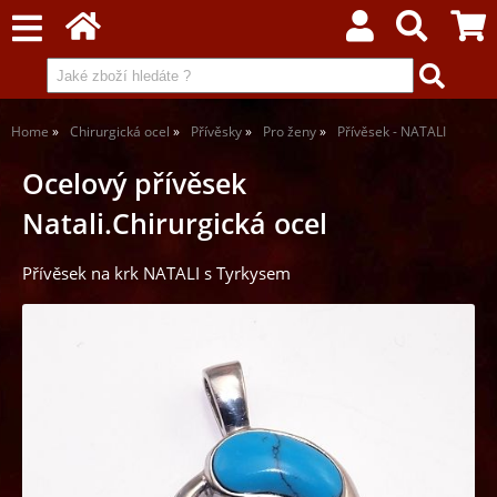
Home
Chirurgická ocel
Přívěsky
Pro ženy
Přívěsek - NATALI
Ocelový přívěsek
Natali.Chirurgická ocel
Přívěsek na krk NATALI s Tyrkysem