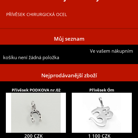
PŘÍVĚSEK CHIRURGICKÁ OCEL
Můj seznam
Ve vašem nákupním
Přidat aktuální položku do mého seznamu
košíku není žádná položka
Nejprodávanější zboží
Přívěsek PODKOVA nr.02
Přívěsek Óm
200 CZK
1 100 CZK