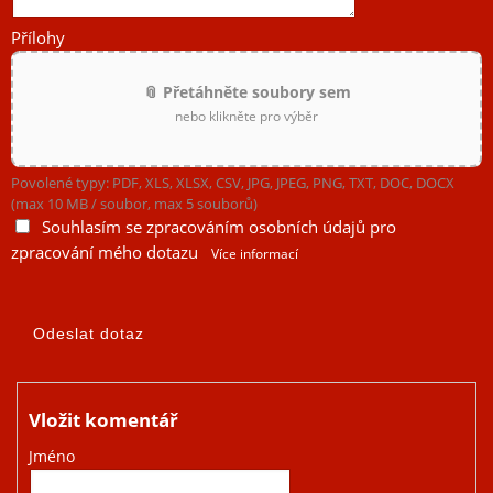
Přílohy
📎 Přetáhněte soubory sem
nebo klikněte pro výběr
Povolené typy: PDF, XLS, XLSX, CSV, JPG, JPEG, PNG, TXT, DOC, DOCX
(max 10 MB / soubor, max 5 souborů)
Souhlasím se zpracováním osobních údajů pro
zpracování mého dotazu
Více informací
Vložit komentář
Jméno