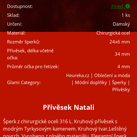
Dostupnost:
ihned
Sklad:
1 ks
Určení:
Dámský
Materiál:
Chirurgická ocel
Rozměr šperků:
24x6 mm
Přívěsek, délka včetně
34 mm
očka:
Průměr očka pro řetízek:
4 mm
Heureka.cz | Oblečení a móda
Glami Category:
| Módní doplňky | Šperky |
Přívěsky
Přívěsek Natali
Šperk z chirurgické oceli 316 L. Kruhový přívěsek s
modrým Tyrkysovým kamenem. Kruhový tvar,Leštěný
povrch. Vyrobeno z plného materiálu. Elegantní šperk