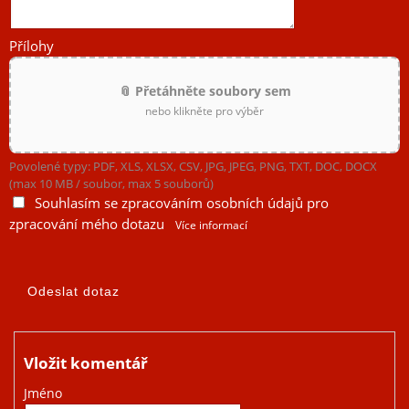
Přílohy
📎 Přetáhněte soubory sem
nebo klikněte pro výběr
Povolené typy: PDF, XLS, XLSX, CSV, JPG, JPEG, PNG, TXT, DOC, DOCX
(max 10 MB / soubor, max 5 souborů)
Souhlasím se zpracováním osobních údajů pro
zpracování mého dotazu
Více informací
Vložit komentář
Jméno