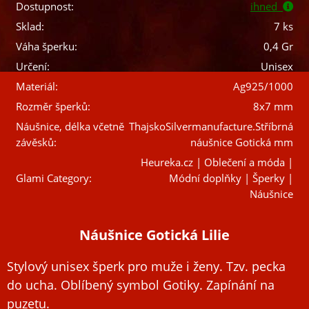
Dostupnost:
ihned
Sklad:
7 ks
Váha šperku:
0,4 Gr
Určení:
Unisex
Materiál:
Ag925/1000
Rozměr šperků:
8x7 mm
Náušnice, délka včetně
ThajskoSilvermanufacture.Stříbrná
závěsků:
náušnice Gotická mm
Heureka.cz | Oblečení a móda |
Glami Category:
Módní doplňky | Šperky |
Náušnice
Náušnice Gotická Lilie
Stylový unisex šperk pro muže i ženy. Tzv. pecka
do ucha. Oblíbený symbol Gotiky. Zapínání na
puzetu.