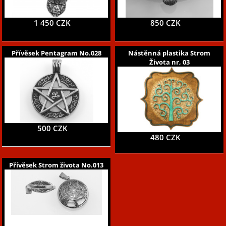
1 450 CZK
850 CZK
Přívěsek Pentagram No.028
Nástěnná plastika Strom
Života nr, 03
500 CZK
480 CZK
Přívěsek Strom života No.013