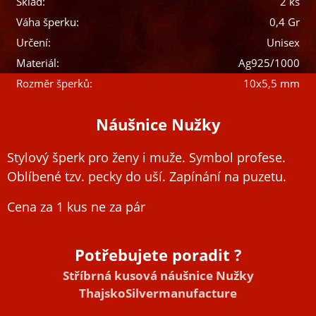
Sklad:
2 ks
Váha šperku:
0,4 Gr
Určení:
Unisex
Materiál:
Ag925/1000
Rozměr šperků:
10x5,5 mm
Náušnice Nužky
Stylový šperk pro ženy i muže. Symbol profese.
Oblíbené tzv. pecky do uší. Zapínání na puzetu.
Cena za 1 kus ne za pár
Potřebujete poradit ?
Stříbrná kusová náušnice Nužky
ThajskoSilvermanufacture