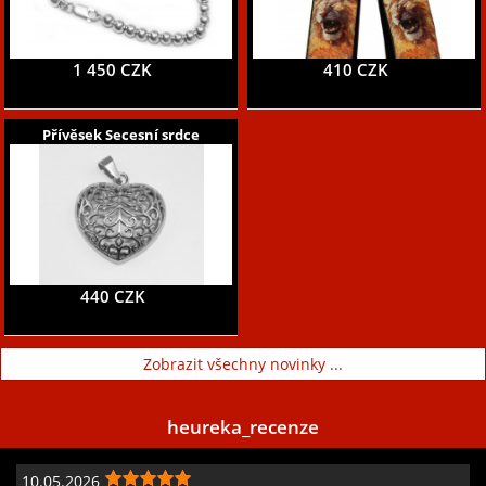
1 450 CZK
410 CZK
Přívěsek Secesní srdce
440 CZK
Zobrazit všechny novinky ...
heureka_recenze
10.05.2026