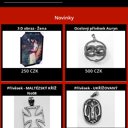
Novinky
3 D obraz - Žena
Ocelový přívěsek Auryn
250 CZK
500 CZK
Přívěsek - MALTÉZSKÝ KŘÍŽ
Přívěsek - UKŘÍŽOVANÝ
No08