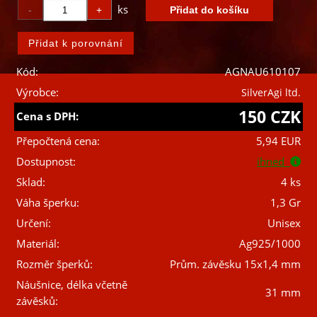
ks
Kód:
AGNAU610107
Výrobce:
SilverAgi ltd.
150 CZK
Cena s DPH:
Přepočtená cena:
5,94 EUR
Dostupnost:
ihned
Sklad:
4 ks
Váha šperku:
1,3 Gr
Určení:
Unisex
Materiál:
Ag925/1000
Rozměr šperků:
Prům. závěsku 15x1,4 mm
Náušnice, délka včetně
31 mm
závěsků: