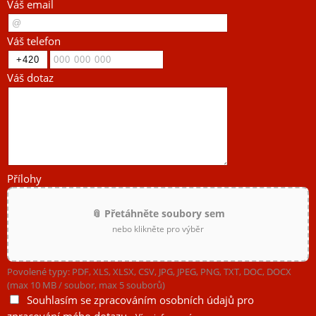
Váš email
Váš telefon
Váš dotaz
Přílohy
📎 Přetáhněte soubory sem
nebo klikněte pro výběr
Povolené typy: PDF, XLS, XLSX, CSV, JPG, JPEG, PNG, TXT, DOC, DOCX
(max 10 MB / soubor, max 5 souborů)
Souhlasím se zpracováním osobních údajů pro