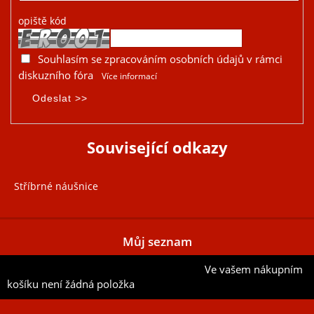
opiště kód
Souhlasím se zpracováním osobních údajů v rámci
diskuzního fóra
Více informací
Související odkazy
Stříbrné náušnice
Můj seznam
Ve vašem nákupním
Přidat aktuální položku do mého seznamu
košíku není žádná položka