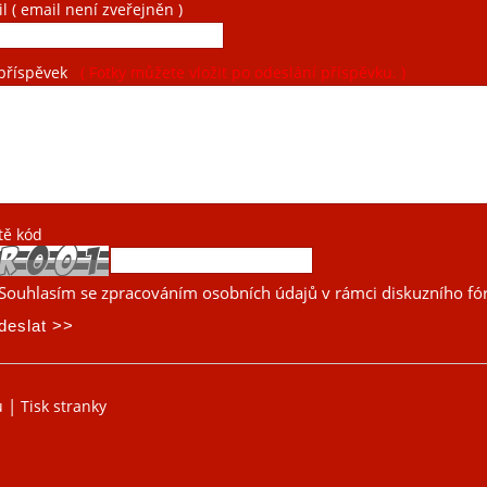
il
( email není zveřejněn )
příspěvek
( Fotky můžete vložit po odeslání příspěvku. )
tě kód
Souhlasím se zpracováním osobních údajů v rámci diskuzního fó
|
u
Tisk stranky