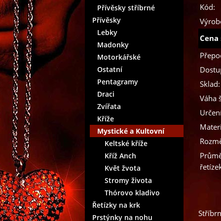
Kód:
Přívěsky stříbrné
Přívěsky
Výrob
Lebky
Cena 
Madonky
Přepo
Motorkářské
Ostatní
Dostu
Pentagramy
Sklad:
Draci
Váha 
Zvířata
Určení
Kříže
Materi
Mystické a Kultovní
Rozmě
Keltské kříže
Průmě
Kříž Anch
řetíze
Květ žvota
Stromy života
Thórovo kladivo
Řetízky na krk
Stříbr
Prstýnky na nohu