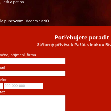
, lesk a patina.
ola puncovním úřadem : ANO
Potřebujete poradit 
Stříbrný přívěsek Pařát s lebkou R
méno, příjmení, firma
ail
lefon
taz