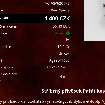
AGPRIV620175
ce:
RiverSperky
1 400 CZK
s DPH:
čtená cena:
55,40 EUR
pnost:
ihned
1 ks
šperku:
13,9 Gr
:
Unisex
ál:
Ag925/1000
r šperků:
37x21x12 mm
r očka pro
4 mm
k:
Stříbrný přívěsek Pařát kos
ný přívěsek pro motorkáře a vyznavače gothic stylu, metalu atp.