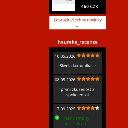
460 CZK
Zobrazit všechny novinky
...
heureka_recenze
10.05.2026
Skvela komunikace
08.05.2026
první zkušenost a
spokojenost
17.09.2025
Pekny stribny
peivesek orel.