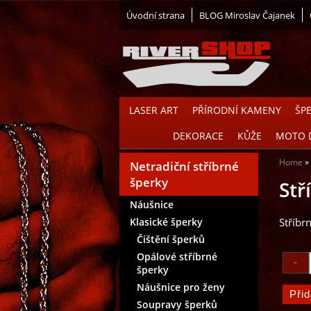
Úvodní strana
BLOG Miroslav Čajanek
LASER ART
PŘÍRODNÍ KAMENY
ŠP
DEKORACE
KŮŽE
MOTO 
Home
Netradiční stříbrné
šperky
Stř
Náušnice
Klasické šperky
Stříbr
Čištění šperků
Opálové stříbrné
šperky
Náušnice pro ženy
Soupravy šperků