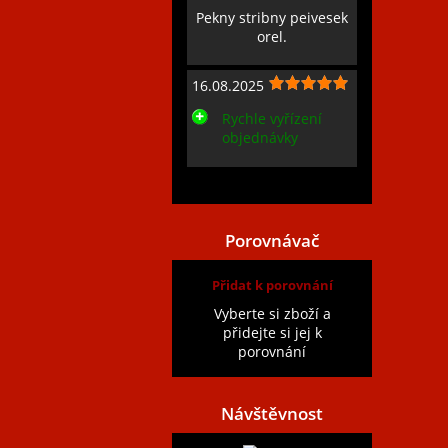
Pekny stribny peivesek
orel.
16.08.2025
Rychle vyřízení
objednávky
Zobrazit všechny recenze
Porovnávač
Přidat k porovnání
Vyberte si zboží a
přidejte si jej k
porovnání
Návštěvnost