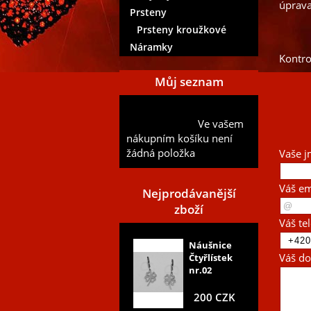
úprava
Prsteny
Prsteny kroužkové
Náramky
Kontr
Můj seznam
Přidat aktuální položku do
Ve vašem
mého seznamu
nákupním košíku není
žádná položka
Vaše j
Váš em
Nejprodávanější
zboží
Váš te
Náušnice
Váš do
Čtyřlístek
nr.02
200 CZK