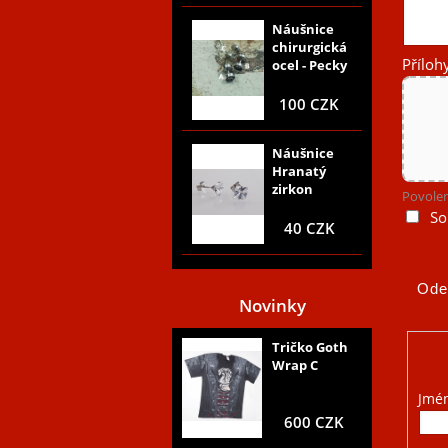
Náušnice
chirurgická
Příloh
ocel - Pecky
100 CZK
Náušnice
Hranatý
zirkon
Povolen
So
40 CZK
Novinky
Tričko Goth
Wrap C
Jmé
600 CZK