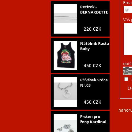
Ema
Řetízek -
BERNARDETTE
Váš 
220 CZK
Nátělník Rasta
Baby
opiš
450 CZK
Přívěsek Srdce
Nr.03
450 CZK
nahor
Prsten pro
ženy Kardinall