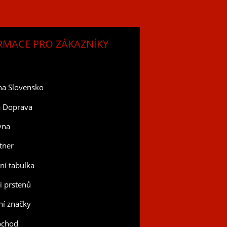
RMACE PRO ZÁKAZNÍKY
na Slovensko
a Doprava
vna
tner
tní tabulka
ti prstenů
í značky
bchod