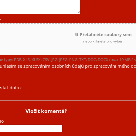
y
📎 Přetáhněte soubory sem
nebo klikněte pro výběr
é typy: PDF, XLS, XLSX, CSV, JPG, JPEG, PNG, TXT, DOC, DOCX (max 10 MB /
uhlasím se zpracováním osobních údajů pro zpracování mého do
Vložit komentář
no