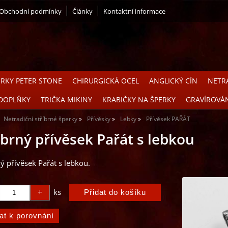
Obchodní podmínky
Články
Kontaktní informace
ERKY PETER STONE
CHIRURGICKÁ OCEL
ANGLICKÝ CÍN
NETRA
DOPLŇKY
TRIČKA MIKINY
KRABIČKY NA ŠPERKY
GRAVÍROVÁ
Netradiční stříbrné šperky
Přívěsky
Lebky
Přívěsek PAŘÁT
íbrný přívěsek Pařát s lebkou
ný přívěsek Pařát s lebkou.
ks