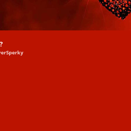
?
iverSperky