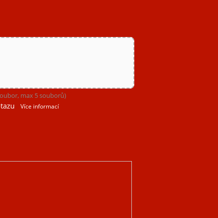
 soubor, max 5 souborů)
tazu
Více informací