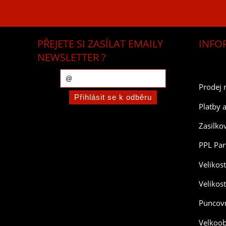
PŘEJETE SI ZASÍLAT EMAILY
INFO
NEWSLETTER ?
Prodej 
Platby 
Zasilko
PPL Par
Velikos
Velikos
Puncovn
Velkoo