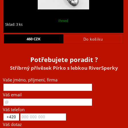
ihned
Sklad: 3 ks
460
CZK
Potřebujete poradit ?
Stříbrný přívěsek Pírko s lebkou RiverSperky
Vaše jméno, příjmení, firma
Váš email
Váš telefon
Váš dotaz