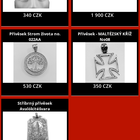
340 CZK
1 900 CZK
Přívěsek Strom života no.
Přívěsek - MALTÉZSKÝ KŘÍŽ
022AA
No08
530 CZK
350 CZK
Stříbrný přívěsek
Avalókitéšvara