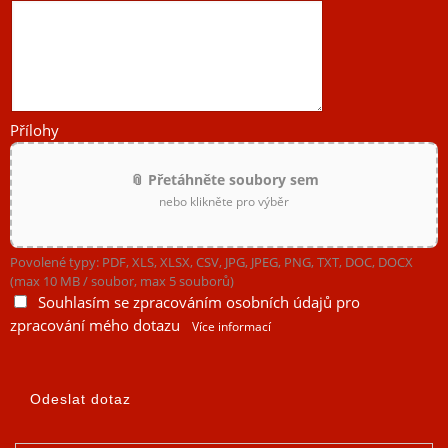
Přílohy
📎 Přetáhněte soubory sem
nebo klikněte pro výběr
Povolené typy: PDF, XLS, XLSX, CSV, JPG, JPEG, PNG, TXT, DOC, DOCX
(max 10 MB / soubor, max 5 souborů)
Souhlasím se zpracováním osobních údajů pro
zpracování mého dotazu
Více informací