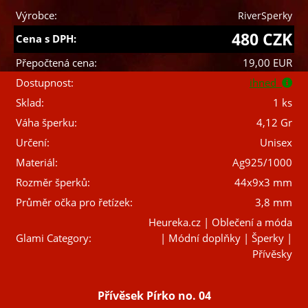
Výrobce:
RiverSperky
480 CZK
Cena s DPH:
Přepočtená cena:
19,00 EUR
Dostupnost:
ihned
Sklad:
1 ks
Váha šperku:
4,12 Gr
Určení:
Unisex
Materiál:
Ag925/1000
Rozměr šperků:
44x9x3 mm
Průměr očka pro řetízek:
3,8 mm
Heureka.cz | Oblečení a móda
Glami Category:
| Módní doplňky | Šperky |
Přívěsky
Přívěsek Pírko no. 04