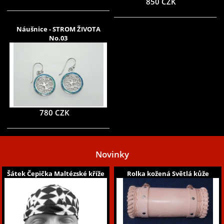
850 CZK
Náušnice - STROM ŽIVOTA
No.03
780 CZK
Novinky
Šátek Čepička Maltézské kříže
Rolka kožená Světlá kůže