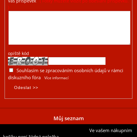
Váš příspěvek
( Fotky můžete vložit po odeslání příspěvku.
)
opiště kód
Souhlasím se zpracováním osobních údajů v rámci
diskuzního fóra
Více informací
Můj seznam
Ve vašem nákupním
Přidat aktuální položku do mého seznamu
košíku není žádná položka