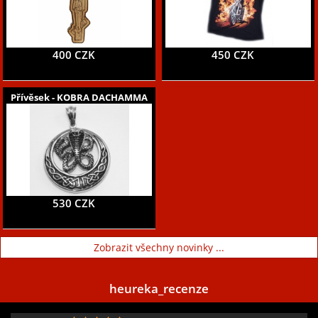
400 CZK
450 CZK
Přívěsek - KOBRA DACHAMMA
530 CZK
Zobrazit všechny novinky ...
heureka_recenze