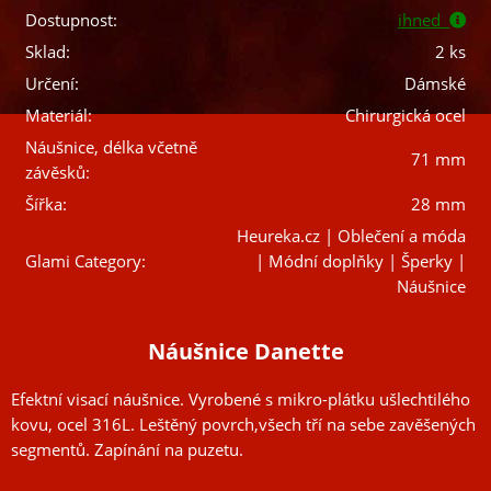
Dostupnost:
ihned
Sklad:
2 ks
Určení:
Dámské
Materiál:
Chirurgická ocel
Náušnice, délka včetně
71 mm
závěsků:
Šířka:
28 mm
Heureka.cz | Oblečení a móda
Glami Category:
| Módní doplňky | Šperky |
Náušnice
Náušnice Danette
Efektní visací náušnice. Vyrobené s mikro-plátku ušlechtilého
kovu, ocel 316L. Leštěný povrch,všech tří na sebe zavěšených
segmentů. Zapínání na puzetu.