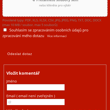
nebo klikněte pro výběr
Povolené typy: PDF, XLS, XLSX, CSV, JPG, JPEG, PNG, TXT, DOC, DOCX
(max 10 MB / soubor, max 5 souborů)
Souhlasím se zpracováním osobních údajů pro
zpracování mého dotazu
Více informací
Vložit komentář
Jméno
Email
( email není zveřejněn )