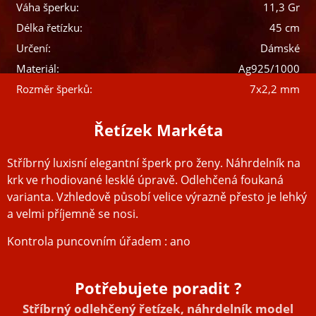
Váha šperku:
11,3 Gr
Délka řetízku:
45 cm
Určení:
Dámské
Materiál:
Ag925/1000
Rozměr šperků:
7x2,2 mm
Řetízek Markéta
Stříbrný luxisní elegantní šperk pro ženy. Náhrdelník na
krk ve rhodiované lesklé úpravě. Odlehčená foukaná
varianta. Vzhledově působí velice výrazně přesto je lehký
a velmi příjemně se nosi.
Kontrola puncovním úřadem : ano
Potřebujete poradit ?
Stříbrný odlehčený řetízek, náhrdelník model