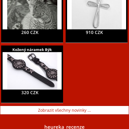
260 CZK
910 CZK
Kožený náramek Býk
320 CZK
Zobrazit všechny novinky ...
heureka_recenze