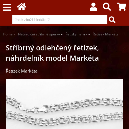
Home
Netradiční stříbrné šperky
Řetízky na krk
Řetízek Markéta
Stříbrný odlehčený řetízek,
náhrdelník model Markéta
Řetízek Markéta