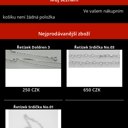
Ve vašem nákupním
Přidat aktuální položku do mého seznamu
košíku není žádná položka
Nejprodávanější zboží
Řetízek Doldren 3
Řetízek Srdíčka No.03
250 CZK
650 CZK
Řetízek Srdíčka No.01