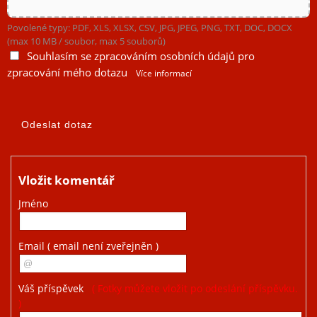
Povolené typy: PDF, XLS, XLSX, CSV, JPG, JPEG, PNG, TXT, DOC, DOCX
(max 10 MB / soubor, max 5 souborů)
Souhlasím se zpracováním osobních údajů pro
zpracování mého dotazu
Více informací
Vložit komentář
Jméno
Email
( email není zveřejněn )
Váš příspěvek
( Fotky můžete vložit po odeslání příspěvku.
)