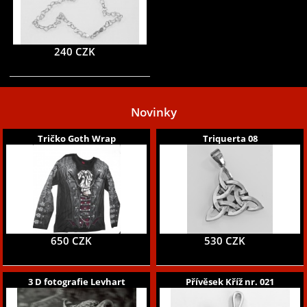
240 CZK
Novinky
Tričko Goth Wrap
Triquerta 08
650 CZK
530 CZK
3 D fotografie Levhart
Přívěsek Kříž nr. 021