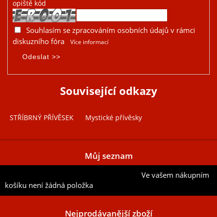
opiště kód
Souhlasím se zpracováním osobních údajů v rámci
diskuzního fóra
Více informací
Související odkazy
STŘÍBRNÝ PŘÍVĚSEK
Mystické přívěsky
Můj seznam
Ve vašem nákupním
Přidat aktuální položku do mého seznamu
košíku není žádná položka
Nejprodávanější zboží