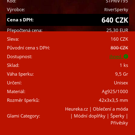
Kód:
STPRIV195
Výrobce:
RiverSperky
640 CZK
Cena s DPH:
Přepočtená cena:
25,30 EUR
Sleva:
160 CZK
Původní cena s DPH:
800 CZK
Dostupnost:
ihned
Sklad:
1 ks
Váha šperku:
9,5 Gr
Určení:
Unisex
Materiál:
Ag925/1000
Rozměr šperků:
42x3x3,5 mm
Heureka.cz | Oblečení a móda
Glami Category:
| Módní doplňky | Šperky |
Přívěsky