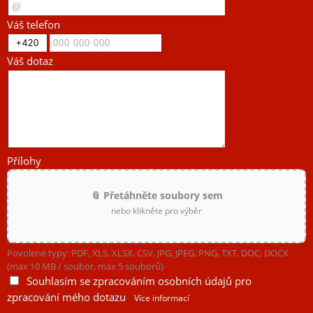
Váš telefon
Váš dotaz
Přílohy
📎 Přetáhněte soubory sem
nebo klikněte pro výběr
Povolené typy: PDF, XLS, XLSX, CSV, JPG, JPEG, PNG, TXT, DOC, DOCX
(max 10 MB / soubor, max 5 souborů)
Souhlasím se zpracováním osobních údajů pro
zpracování mého dotazu
Více informací