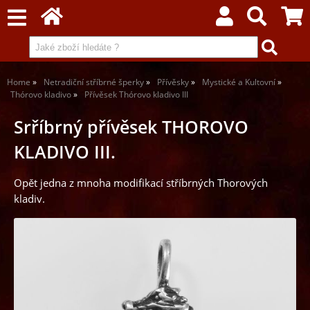
Home
Netradiční stříbrné šperky
Přívěsky
Mystické a Kultovní
Thórovo kladivo
Přívěsek Thórovo kladivo III
Srříbrný přívěsek THOROVO
KLADIVO III.
Opět jedna z mnoha modifikací stříbrných Thorových
kladiv.