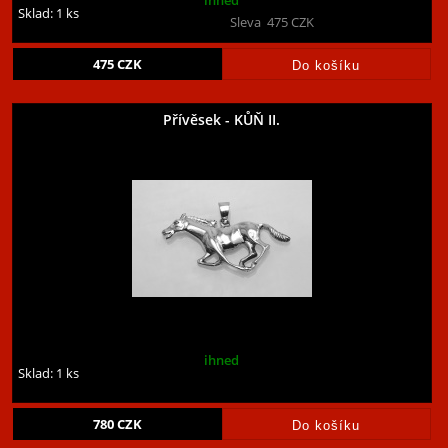
ihned
Sklad: 1 ks
Sleva
475
CZK
475
CZK
Přívěsek - KŮŇ II.
ihned
Sklad: 1 ks
780
CZK