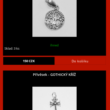
ihned
Sklad: 3 ks
150
CZK
Přívěsek - GOTHICKÝ KŘÍŽ