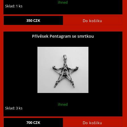
ihned
Sklad: 1 ks
350
CZK
Přívěsek Pentagram se smrtkou
ihned
Sklad: 3 ks
700
CZK