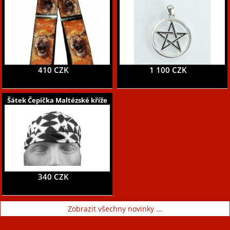
410 CZK
1 100 CZK
Šátek Čepička Maltézské kříže
340 CZK
Zobrazit všechny novinky ...