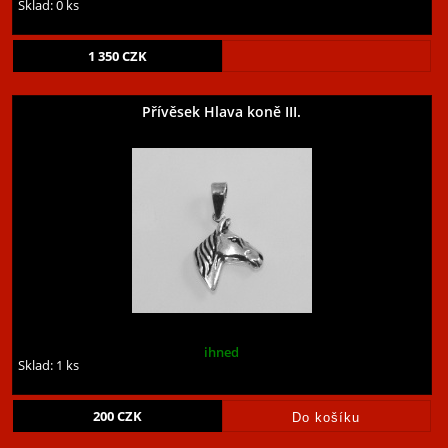
Sklad: 0 ks
1 350
CZK
Přívěsek Hlava koně III.
ihned
Sklad: 1 ks
200
CZK