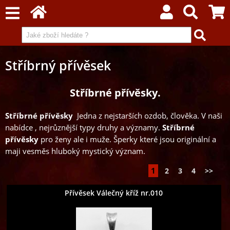
Stříbrný přívěsek
Stříbrné přívěsky.
Stříbrné přívěsky
Jedna z nejstarších ozdob, člověka. V naši
nabídce , nejrůznější typy druhy a významy.
Stříbrné
přívěsky
pro ženy ale i muže. Šperky které jsou originální a
maji vesměs hluboký mystický význam.
1
2
3
4
>>
Přívěsek Válečný kříž nr.010