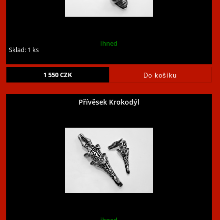
ihned
Sklad: 1 ks
1 550
CZK
Přívěsek Krokodýl