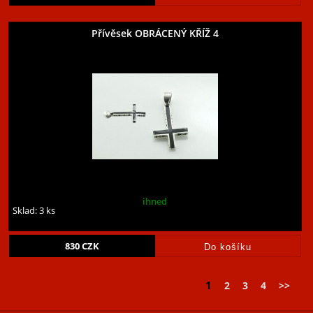
Přívěsek OBRÁCENÝ KŘÍŽ 4
ihned
Sklad: 3 ks
830
CZK
1
2
3
4
>>