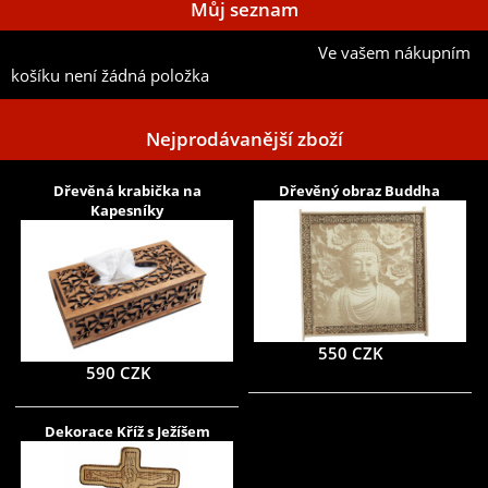
Můj seznam
Ve vašem nákupním
Přidat aktuální položku do mého seznamu
košíku není žádná položka
Nejprodávanější zboží
Dřevěná krabička na
Dřevěný obraz Buddha
Kapesníky
550 CZK
590 CZK
Dekorace Kříž s Ježíšem