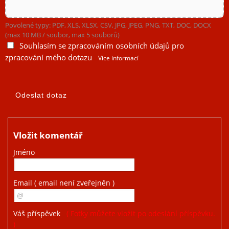
Povolené typy: PDF, XLS, XLSX, CSV, JPG, JPEG, PNG, TXT, DOC, DOCX
(max 10 MB / soubor, max 5 souborů)
Souhlasím se zpracováním osobních údajů pro
zpracování mého dotazu
Více informací
Vložit komentář
Jméno
Email
( email není zveřejněn )
Váš příspěvek
( Fotky můžete vložit po odeslání příspěvku.
)