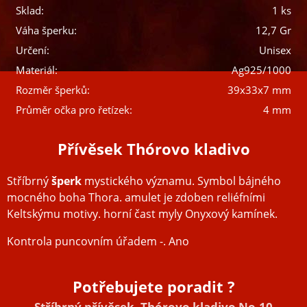
Sklad:
1 ks
Váha šperku:
12,7 Gr
Určení:
Unisex
Materiál:
Ag925/1000
Rozměr šperků:
39x33x7 mm
Průměr očka pro řetízek:
4 mm
Přívěsek Thórovo kladivo
Stříbrný
šperk
mystického významu. Symbol bájného
mocného boha Thora. amulet je zdoben reliéfními
Keltskýmu motivy. horní čast myly Onyxový kamínek.
Kontrola puncovním úřadem -. Ano
Potřebujete poradit ?
Stříbrný přívěsek, Thórovo kladivo No.10