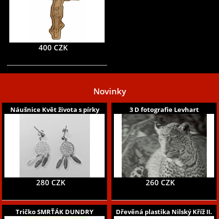
400 CZK
Novinky
Náušnice Květ života s pírky
3 D fotografie Levhart
280 CZK
260 CZK
Tričko SMRŤÁK DUNDRY
Dřevěná plastika Nilský Kříž II.