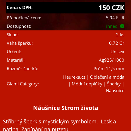
150 CZK
Cena s DPH:
Přepočtená cena:
5,94 EUR
Dostupnost:
ihned
Sklad:
2 ks
Váha šperku:
0,72 Gr
Určení:
Unisex
Materiál:
Ag925/1000
Rozměr šperků:
Prům 11,5 mm
Heureka.cz | Oblečení a móda
Glami Category:
| Módní doplňky | Šperky |
Náušnice
Náušnice Strom života
Stříbrný šperk s mystickým symbolem. Lesk a
patina. Zapínání na puzetu