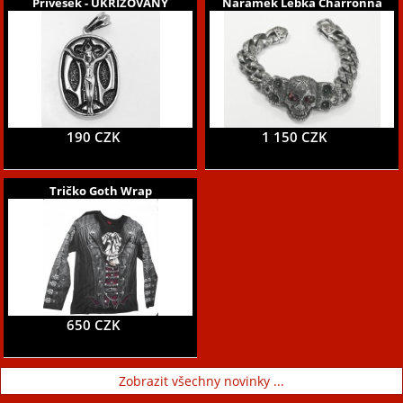
Přívěsek - UKŘÍŽOVANÝ
Náramek Lebka Charronna
190 CZK
1 150 CZK
Tričko Goth Wrap
650 CZK
Zobrazit všechny novinky ...