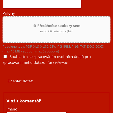
Přílohy
📎 Přetáhněte soubory sem
nebo klikněte pro výběr
Povolené typy: PDF, XLS, XLSX, CSV, JPG, JPEG, PNG, TXT, DOC, DOCX
(max 10 MB / soubor, max 5 souborů)
Souhlasím se zpracováním osobních údajů pro
zpracování mého dotazu
Více informací
Vložit komentář
Jméno