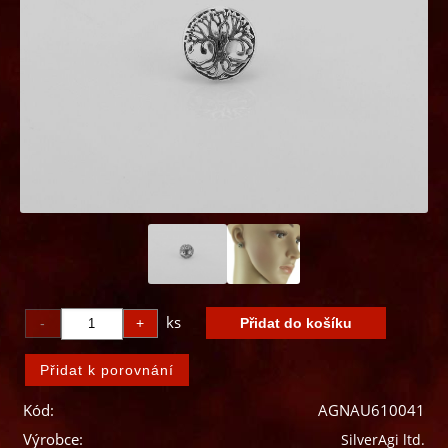
ks
Kód:
AGNAU610041
Výrobce:
SilverAgi ltd.