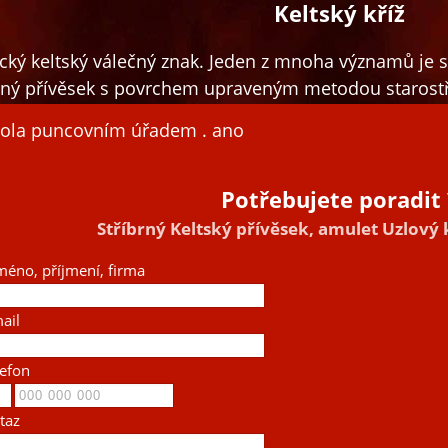
Keltský kříž
cký keltský válečný znak. Jeden z mnoha významů je sp
rný přívěsek s povrchem upraveným metodou starostří
rola puncovním úřadem . ano
Potřebujete poradit 
Stříbrný Keltský přívěsek, amulet Uzlový 
méno, příjmení, firma
ail
lefon
taz