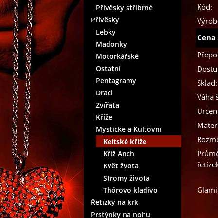
Kód:
Přívěsky stříbrné
Přívěsky
Výrob
Lebky
Cena 
Madonky
Přepo
Motorkářské
Ostatní
Dostu
Pentagramy
Sklad:
Draci
Váha 
Zvířata
Určení
Kříže
Materi
Mystické a Kultovní
Rozmě
Keltské kříže
Průmě
Kříž Anch
řetíze
Květ žvota
Stromy života
Glami
Thórovo kladivo
Řetízky na krk
Prstýnky na nohu