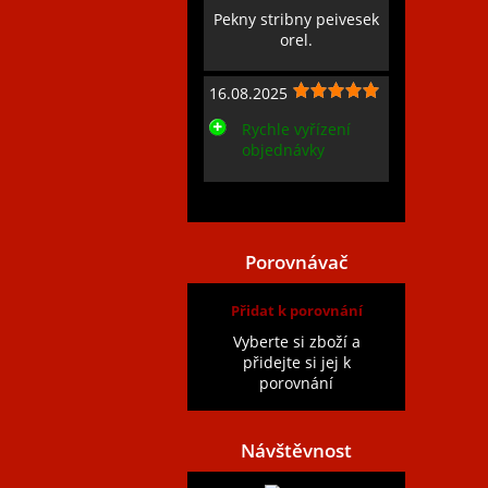
Pekny stribny peivesek
orel.
16.08.2025
Rychle vyřízení
objednávky
Zobrazit všechny recenze
Porovnávač
Přidat k porovnání
Vyberte si zboží a
přidejte si jej k
porovnání
Návštěvnost