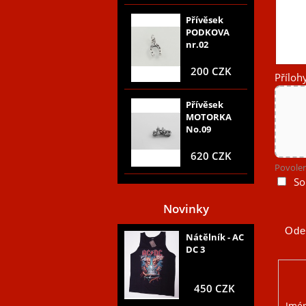
Přívěsek
PODKOVA
nr.02
200 CZK
Příloh
Přívěsek
MOTORKA
No.09
620 CZK
Povolen
So
Novinky
Nátělník - AC
DC 3
450 CZK
Jmé