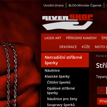
Úvodní strana
BLOG Miroslav Čajanek
LASER ART
PŘÍRODNÍ KAMENY
ŠP
DEKORACE
KŮŽE
MOTO 
Home
Netradiční stříbrné
šperky
Stř
Náušnice
Klasické šperky
Tepaný
Čištění šperků
Opálové stříbrné
šperky
Náušnice pro ženy
Soupravy šperků