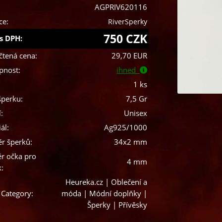
AGPRIV620116
ce:
RiverSperky
750 CZK
s DPH:
čtená cena:
29,70 EUR
pnost:
ihned
1 ks
šperku:
7,5 Gr
:
Unisex
ál:
Ag925/1000
r šperků:
34x2 mm
r očka pro
4 mm
k:
Heureka.cz | Oblečení a
 Category:
móda | Módní doplňky |
Šperky | Přívěsky