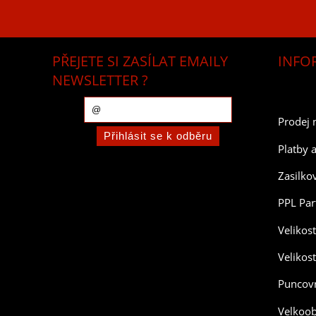
PŘEJETE SI ZASÍLAT EMAILY
INFO
NEWSLETTER ?
Prodej 
Platby 
Zasilko
PPL Par
Velikos
Velikos
Puncovn
Velkoo