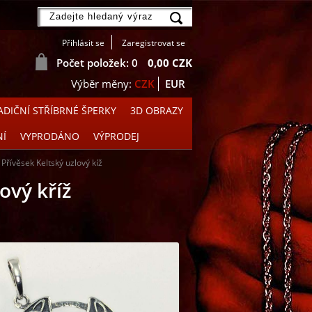
Přihlásit se
Zaregistrovat se
Počet položek: 0
0,00 CZK
CZK
EUR
DIČNÍ STŘÍBRNÉ ŠPERKY
3D OBRAZY
NÍ
VYPRODÁNO
VÝPRODEJ
Přívěsek Keltský uzlový kíž
ový kříž