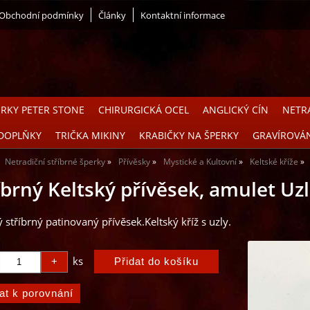
Obchodní podmínky
Články
Kontaktní informace
ERKY PETER STONE
CHIRURGICKÁ OCEL
ANGLICKÝ CÍN
NETRA
DOPLŇKY
TRIČKA MIKINY
KRABIČKY NA ŠPERKY
GRAVÍROVÁ
Netradiční stříbrné šperky
Přívěsky
Mystické a Kultovní
Keltské kříže
íbrný Keltský přívěsek, amulet Uzl
 stříbrný patinovaný přívěsek.Keltský kříž s uzly.
ks