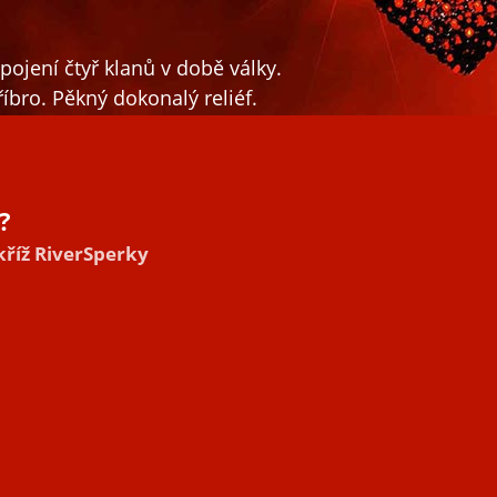
ojení čtyř klanů v době války.
bro. Pěkný dokonalý reliéf.
?
kříž RiverSperky