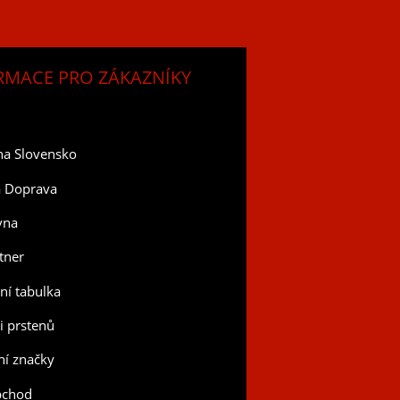
RMACE PRO ZÁKAZNÍKY
na Slovensko
a Doprava
vna
tner
tní tabulka
ti prstenů
í značky
bchod