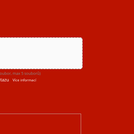
 soubor, max 5 souborů)
tazu
Více informací