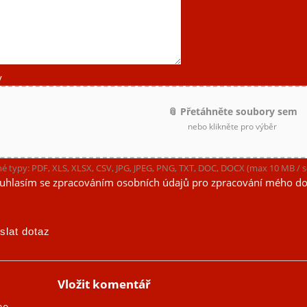
y
📎 Přetáhněte soubory sem
nebo klikněte pro výběr
é typy: PDF, XLS, XLSX, CSV, JPG, JPEG, PNG, TXT, DOC, DOCX (max 10 MB /
uhlasím se zpracováním osobních údajů pro zpracování mého do
Vložit komentář
no