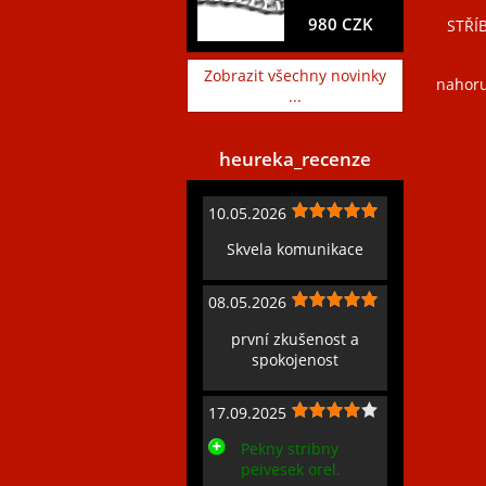
980 CZK
STŘÍ
Zobrazit všechny novinky
nahor
...
heureka_recenze
10.05.2026
Skvela komunikace
08.05.2026
první zkušenost a
spokojenost
17.09.2025
Pekny stribny
peivesek orel.