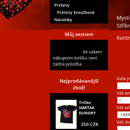
Prsteny
Prsteny kroužkové
Mysti
Náramky
Stříb
Můj seznam
Kont
Přidat aktuální položku do
Ve vašem
mého seznamu
nákupním košíku není
žádná položka
Vaše j
Nejprodávanější
zboží
Váš em
Tričko
Váš te
SMRŤÁK
DUNDRY
Váš do
350 CZK