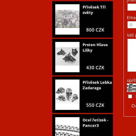
Přívěsek Tři
světy
Ema
800 CZK
Váš 
Prsten Hlava
Lišky
430 CZK
opiš
Přívěsek Lebka
Zadaraga
550 CZK
Ocel řetízek -
Pancer3